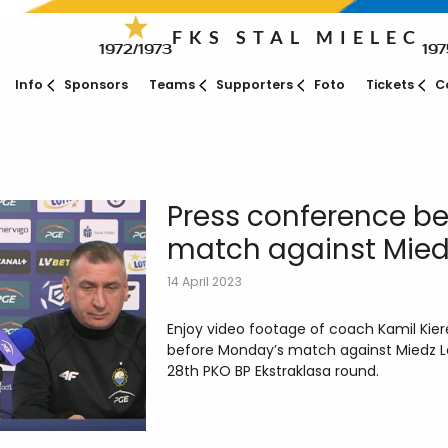
FKS STAL MIELEC
1972/1973
197
Info
Sponsors
Teams
Supporters
Foto
Tickets
C
Press conference be
match against Mied
14 April 2023
Enjoy video footage of coach Kamil Kie
before Monday’s match against Miedz Le
28th PKO BP Ekstraklasa round.