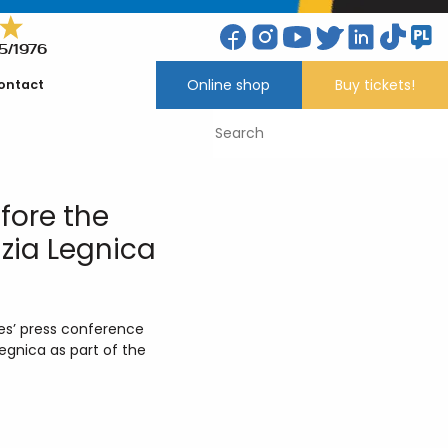
5/1976
Online shop
Buy tickets!
ontact
fore the
zia Legnica
res’ press conference
gnica as part of the