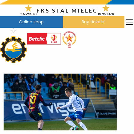
Skip
to
FKS STAL MIELEC
1972/1973
1975/1976
content
Online shop
Buy tickets!