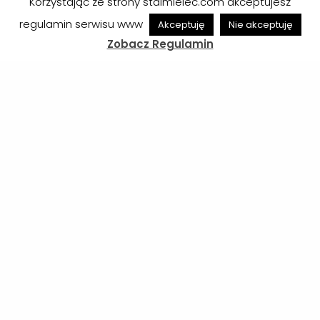
Korzystając ze strony stalmielec.com akceptujesz
regulamin serwisu www
Akceptuję
Nie akceptuję
Zobacz Regulamin
Mieczysław Golba to appear at the
Podkarpacie Derby in Mielec
See
14/04/2026
See more