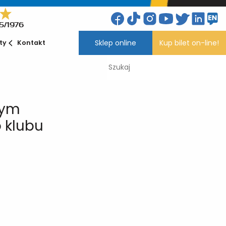
5/1976
Sklep online
Kup bilet on-line!
ety
Kontakt
wym
 klubu