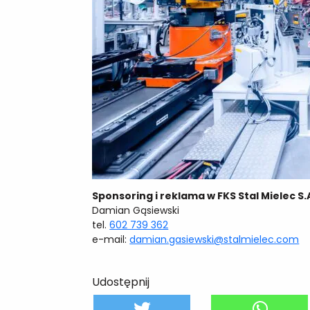
Sponsoring i reklama w FKS Stal Mielec S.A
Damian Gąsiewski
tel.
602 739 362
e-mail:
damian.gasiewski@stalmielec.com
Udostępnij