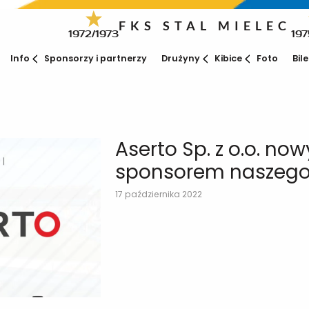
FKS STAL MIELEC
1972/1973
197
Info
Sponsorzy i partnerzy
Drużyny
Kibice
Foto
Bil
Aserto Sp. z o.o. no
sponsorem naszego
17 października 2022