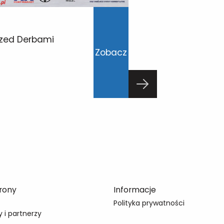
rzed Derbami
Dolina Smakó
Zobacz
Derbów Podkar
07/08/2026
rony
Informacje
Polityka prywatności
 i partnerzy