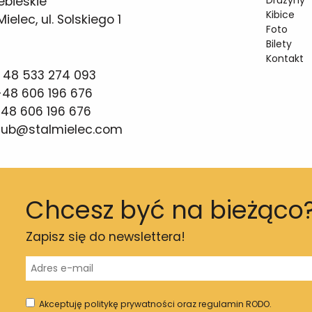
ebieskie
Drużyny
Kibice
elec, ul. Solskiego 1
Foto
Bilety
Kontakt
 48 533 274 093
48 606 196 676
48 606 196 676
lub@stalmielec.com
Chcesz być na bieżąco
Zapisz się do newslettera!
Akceptuję politykę prywatności oraz regulamin RODO.