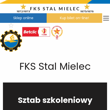
Przejdź
do
FKS STAL MIELEC
1972/1973
1975/1976
treści
Sklep online
Kup bilet on-line!
FKS Stal Mielec
Sztab szkoleniowy