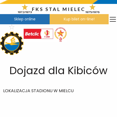
Przejdź
do
FKS STAL MIELEC
1972/1973
1975/1976
treści
Sklep online
Kup bilet on-line!
Dojazd dla Kibiców
LOKALIZACJA STADIONU W MIELCU