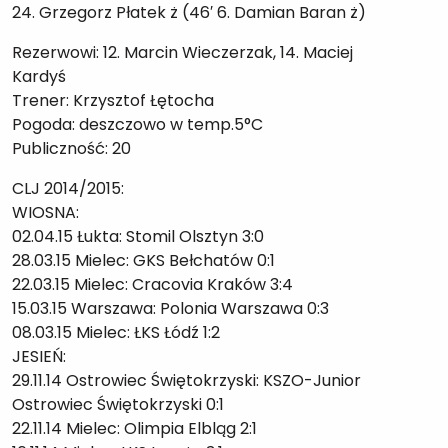
24. Grzegorz Płatek ż (46′ 6. Damian Baran ż)
Rezerwowi: 12. Marcin Wieczerzak, 14. Maciej
Kardyś
Trener: Krzysztof Łętocha
Pogoda: deszczowo w temp.5°C
Publiczność: 20
CLJ 2014/2015:
WIOSNA:
02.04.15 Łukta: Stomil Olsztyn 3:0
28.03.15 Mielec: GKS Bełchatów 0:1
22.03.15 Mielec: Cracovia Kraków 3:4
15.03.15 Warszawa: Polonia Warszawa 0:3
08.03.15 Mielec: ŁKS Łódź 1:2
JESIEŃ:
29.11.14 Ostrowiec Świętokrzyski: KSZO-Junior
Ostrowiec Świętokrzyski 0:1
22.11.14 Mielec: Olimpia Elbląg 2:1