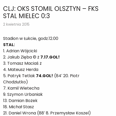
CLJ: OKS STOMIL OLSZTYN – FKS
STAL MIELEC 0:3
2 kwietnia 2015
Stadion w Łukcie, godz.12.00
STAL:
1. Adrian Wójcicki
2. Jakub Zięba © ż
7.17.GOL!
3. Tomasz Maciaś ż
4. Mateusz Herda
5. Patryk Tetlak
74.GOL!
(84′ 20. Piotr
Chodziutko)
7. Kamil Wietecha
9. Szymon Urbaniak
13. Damian Bożek
18. Michał Stasz
21. Daniel Wrona (88′ 8. Przemysław Koszel)