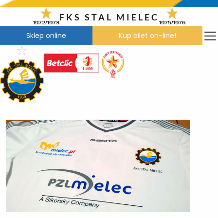
Przejdź
do
FKS STAL MIELEC
1972/1973
1975/1976
treści
Sklep online
Kup bilet on-line!