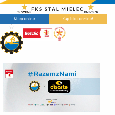
Przejdź
do
FKS STAL MIELEC
1972/1973
1975/1976
treści
Sklep online
Kup bilet on-line!