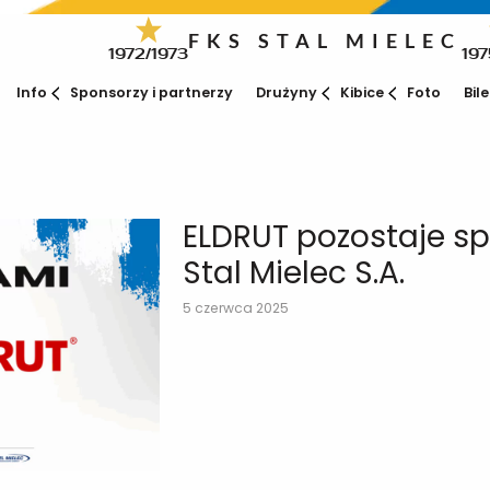
FKS STAL MIELEC
1972/1973
197
Info
Sponsorzy i partnerzy
Drużyny
Kibice
Foto
Bil
ELDRUT pozostaje s
Stal Mielec S.A.
5 czerwca 2025