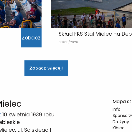
Skład FKS Stal Mielec na De
Zobacz
08/08/2026
Zobacz więcej!
Mielec
Mapa st
Info
:
10 kwietnia 1939 roku
Sponsorzy
ebieskie
Drużyny
Kibice
elec, ul. Solskiego 1