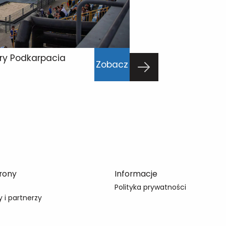
Obsada sędzio
07/08/2026
bry Podkarpacia
Zobacz
rony
Informacje
Polityka prywatności
 i partnerzy