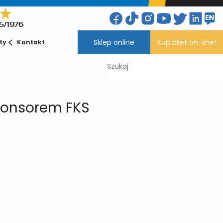
5/1976
Sklep online
Kup bilet on-line!
ety
Kontakt
ponsorem FKS