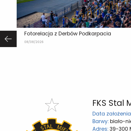
Fotorelacja z Derbów Podkarpacia
08/08/2026
FKS Stal 
Data założenia
Barwy:
biało-ni
Adres:
39-300 Mi