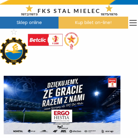
Przejdź
do
FKS STAL MIELEC
1972/1973
1975/1976
treści
Sklep online
Kup bilet on-line!