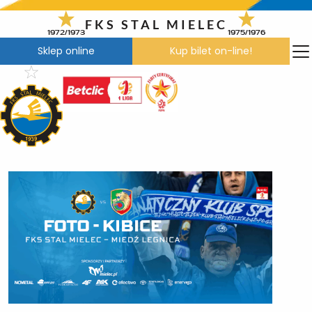
Przejdź
do
FKS STAL MIELEC
1972/1973
1975/1976
treści
Sklep online
Kup bilet on-line!