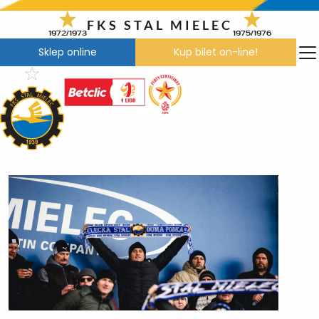
Przejdź
do
FKS STAL MIELEC
1972/1973
1975/1976
treści
Sklep online
Kup bilet on-line!