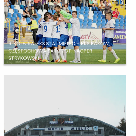
9. KOLEJKA: FKS STAL MIELEC – RKS RAKÓW
CZĘSTOCHOWA SA 1:0 FOT. KACPER
STRYKOWSKI