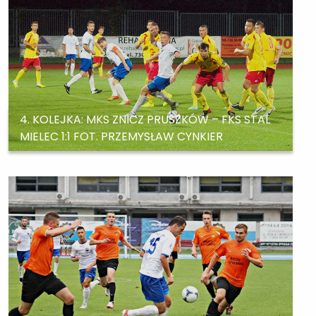
4. KOLEJKA: MKS ZNICZ PRUSZKÓW – FKS STAL
MIELEC 1:1 FOT. PRZEMYSŁAW CYNKIER