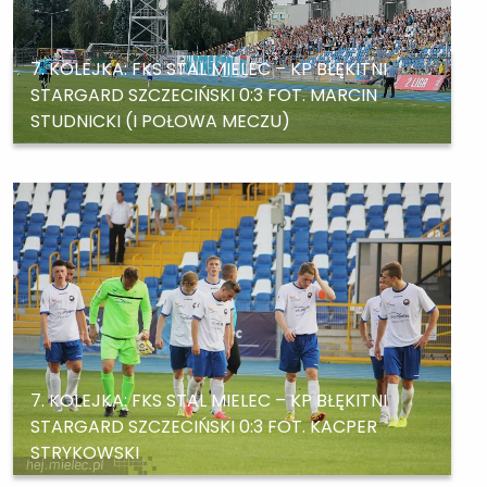
7. KOLEJKA: FKS STAL MIELEC – KP BŁĘKITNI
STARGARD SZCZECIŃSKI 0:3 FOT. MARCIN
STUDNICKI (I POŁOWA MECZU)
7. KOLEJKA: FKS STAL MIELEC – KP BŁĘKITNI
STARGARD SZCZECIŃSKI 0:3 FOT. KACPER
STRYKOWSKI