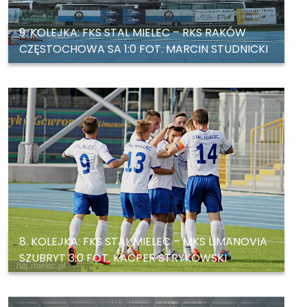
9. KOLEJKA: FKS STAL MIELEC – RKS RAKÓW
CZĘSTOCHOWA SA 1:0 FOT. MARCIN STUDNICKI
8. KOLEJKA: FKS STAL MIELEC – MKS LIMANOVIA
SZUBRYT 3:0 FOT. KACPER STRYKOWSKI