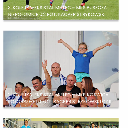
3. KOLEJKA: FKS STAL MIELEC – MKS PUSZCZA
NIEPOŁOMICE 0:2 FOT. KACPER STRYKOWSKI
2. KOLEJKA: FKS STAL MIELEC – MKP KOTWICA
KOŁOBRZEG 1:0 FOT. KACPER STRYKOWSKI CZ.II