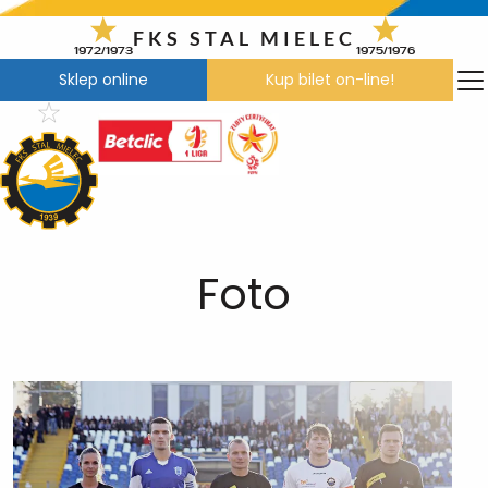
Przejdź
do
FKS STAL MIELEC
1972/1973
1975/1976
treści
Sklep online
Kup bilet on-line!
Foto