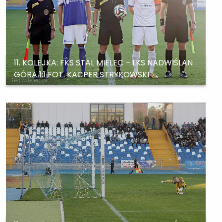
11. KOLEJKA: FKS STAL MIELEC – LKS NADWIŚLAN
GÓRA 1:1 FOT. KACPER STRYKOWSKI