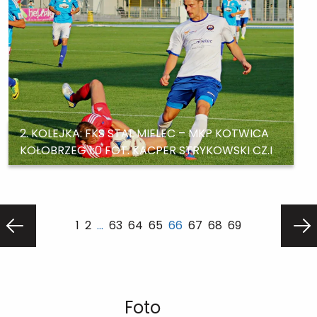
2. KOLEJKA: FKS STAL MIELEC – MKP KOTWICA
KOŁOBRZEG 1:0 FOT. KACPER STRYKOWSKI CZ.I
1
2
…
63
64
65
66
67
68
69
Foto