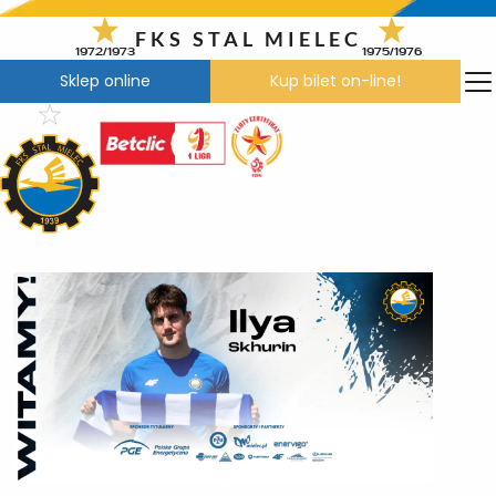
Przejdź
do
FKS STAL MIELEC
1972/1973
1975/1976
treści
Sklep online
Kup bilet on-line!