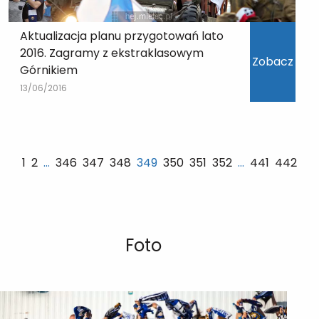
Aktualizacja planu przygotowań lato
2016. Zagramy z ekstraklasowym
Zobacz
Górnikiem
13/06/2016
1
2
…
346
347
348
349
350
351
352
…
441
442
Foto