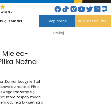
5/1976
Sklep online
Kup bilet on-line!
ety
Kontakt
 Mielec-
Piłka Nożna
u „Komunikacyjnie Stal
zewski z redakcji Piłka
? Czego możemy się
ica? Które zespoły mogą
era odcinka 15 kwietnia o