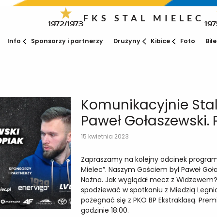
FKS STAL MIELEC
1972/1973
197
Info
Sponsorzy i partnerzy
Drużyny
Kibice
Foto
Bil
Komunikacyjnie Stal
Paweł Gołaszewski. 
15 kwietnia 2023
Zapraszamy na kolejny odcinek program
Mielec”. Naszym Gościem był Paweł Gołas
Nożna. Jak wyglądał mecz z Widzewem
spodziewać w spotkaniu z Miedzią Legn
pożegnać się z PKO BP Ekstraklasą. Premi
godzinie 18:00.