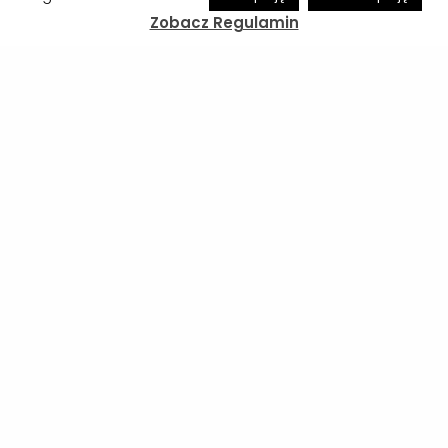
Zobacz Regulamin
Informacje organizacyjne przed
Derbami Podkarpacia
Zobacz
07/08/2026
Zobacz więcej!