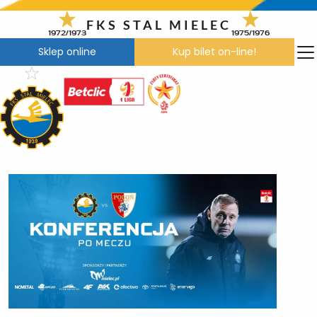
Przejdź
do
FKS STAL MIELEC
1972/1973
1975/1976
treści
Sklep online
Kup bilet on-line!