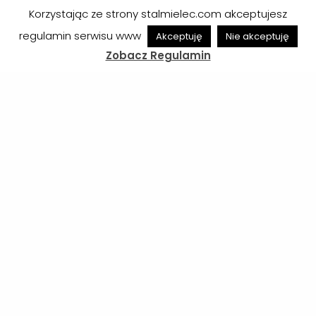
Korzystając ze strony stalmielec.com akceptujesz
regulamin serwisu www
Akceptuję
Nie akceptuję
Zobacz Regulamin
Obsada sędziowska meczu ze Stalą
Rzeszów
Zobacz
07/08/2026