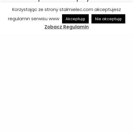
Korzystając ze strony stalmielec.com akceptujesz
regulamin serwisu www
Akceptuję
Nie akceptuję
Zobacz Regulamin
Obsada sędziowska meczu ze Stalą
Rzeszów
Zobacz
07/08/2026