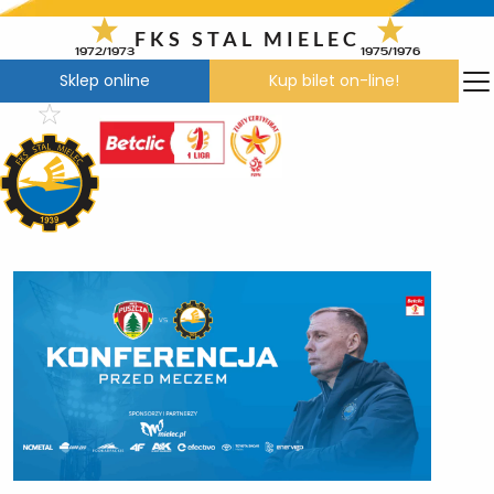
Przejdź
do
FKS STAL MIELEC
1972/1973
1975/1976
treści
Sklep online
Kup bilet on-line!