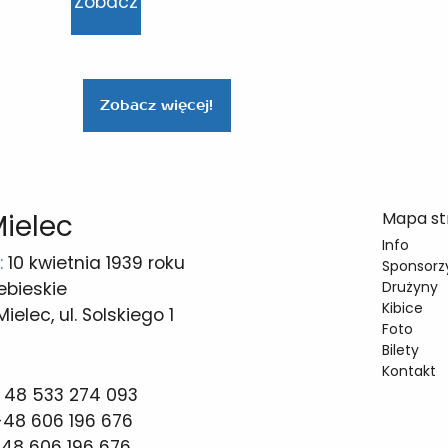
Zobacz
Zobacz więcej!
Mielec
Mapa st
Info
:
10 kwietnia 1939 roku
Sponsorzy
ebieskie
Drużyny
Kibice
elec, ul. Solskiego 1
Foto
Bilety
Kontakt
 48 533 274 093
48 606 196 676
48 606 196 676