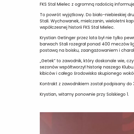
FKS Stal Mielec z ogromną radością informuje
To powrót wyjątkowy. Do biało-niebieskiej d
Stali. Wychowanek, mielczanin, wieloletni ka
współczesnej historii FKS Stal Mielec.
Krystian Getinger przez lata był nie tylko 
barwach Stali rozegrał ponad 400 meczów li
postawą na boisku, zaangażowaniem i charakt
„Getek” to zawodnik, który doskonale wie, czym 
sezonów współtworzył historię naszego Klubu.
kibiców i całego środowiska skupionego wokół 
Kontrakt z zawodnikiem został podpisany do 
Krystian, witamy ponownie przy Solskiego 1.