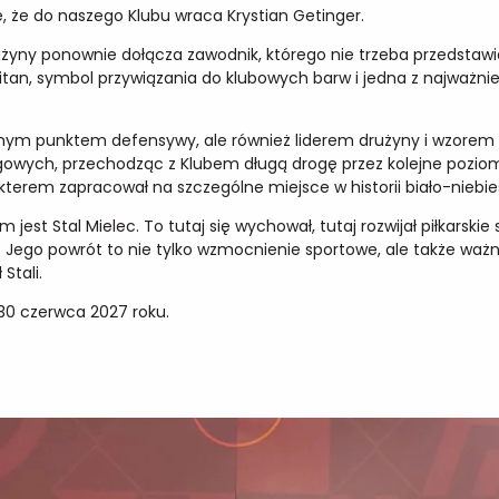
, że do naszego Klubu wraca Krystian Getinger.
rużyny ponownie dołącza zawodnik, którego nie trzeba przedsta
pitan, symbol przywiązania do klubowych barw i jedna z najważni
pewnym punktem defensywy, ale również liderem drużyny i wzorem
gowych, przechodząc z Klubem długą drogę przez kolejne pozio
erem zapracował na szczególne miejsce w historii biało-niebie
jest Stal Mielec. To tutaj się wychował, tutaj rozwijał piłkarskie s
 Jego powrót to nie tylko wzmocnienie sportowe, ale także ważn
Stali.
30 czerwca 2027 roku.