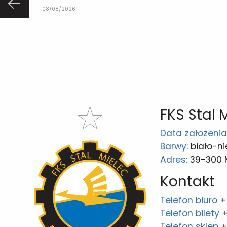
08/08/2026
FKS Stal 
Data założenia
Barwy:
biało-ni
Adres:
39-300 Mi
Kontakt
Telefon biuro
+
Telefon bilety
+
Telefon sklep
+