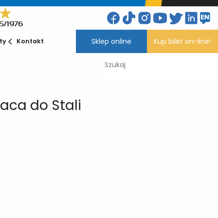
5/1976
Sklep online
Kup bilet on-line!
ety
Kontakt
aca do Stali