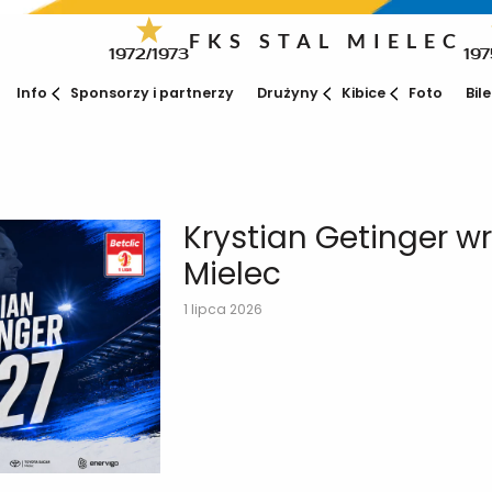
FKS STAL MIELEC
1972/1973
197
Info
Sponsorzy i partnerzy
Drużyny
Kibice
Foto
Bil
Krystian Getinger wr
Mielec
1 lipca 2026