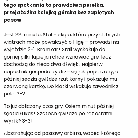
tego spotkania to prawdziwa perełka,
przejażdżka kolejką górską bez zapiętych
pasów.
Jest 88. minuta, Stal – ekipa, która przy dobrych
wiatrach może powalczyć o I ligę – prowadzi na
wyjeździe 2-1. Bramkarz Stali wyskakuje do
górnej piłki, łapie ją i chce wznawiać grę, lecz
dochodzą do niego dwa dźwięki. Najpierw
napastnik gospodarzy drze się jak poparzony, a
później sędzia gwiżdże rzut karny i pokazuje mu
czerwoną kartkę. Do klatki wskakuje zawodnik z
pola. 2-2.
To już doliczony czas gry. Osiem minut później
sędzia Łukasz Szczech gwiżdże po raz ostatni.
Wynik? 3-3!
Abstrahując od postawy arbitra, wobec którego