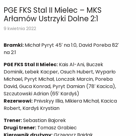
PGE FKS Stal II Mielec – MKS
Arłamów Ustrzyki Dolne 2:1
9 kwietnia 2022
Bramki:
Michał Pyryt 45′ na 1:0, David Poreba 82′
na 2:1
PGE FKS Stal II Mielec:
Kais Al-Ani, Buczek
Dominik, Łebek Kacper, Osuch Hubert, Wyparło
Michael, Pyryt Michał, Lonczak Marcin, Poreba
David, Guca Konrad, Pyryt Damian (78′ Kacica),
Szczutowski Adrian (65′ Kardyś)
Rezerwowi:
Pnivskyy Illia, Mikiera Michał, Kacica
Robert, Kardyś Krystian
Trener:
Sebastian Bajorek
Drugi trener:
Tomasz Grabiec
Kierownik drużyny:
Grzegorz Bajdak