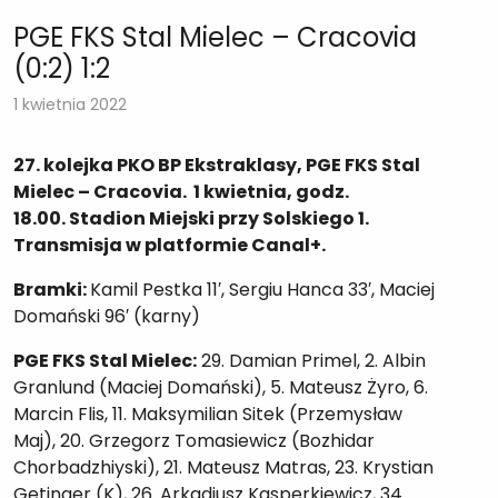
PGE FKS Stal Mielec – Cracovia
(0:2) 1:2
1 kwietnia 2022
27. kolejka PKO BP Ekstraklasy, PGE FKS Stal
Mielec – Cracovia. 1 kwietnia, godz.
18.00.
Stadion Miejski przy Solskiego 1.
Transmisja w platformie Canal+.
Bramki:
Kamil Pestka 11′, Sergiu Hanca 33′, Maciej
Domański 96′ (karny)
PGE FKS Stal Mielec:
29. Damian Primel, 2. Albin
Granlund (Maciej Domański), 5. Mateusz Żyro, 6.
Marcin Flis, 11. Maksymilian Sitek (Przemysław
Maj), 20. Grzegorz Tomasiewicz (Bozhidar
Chorbadzhiyski), 21. Mateusz Matras, 23. Krystian
Getinger (K), 26. Arkadiusz Kasperkiewicz, 34.