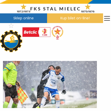
Przejdź
do
FKS STAL MIELEC
1972/1973
1975/1976
treści
Sklep online
Kup bilet on-line!