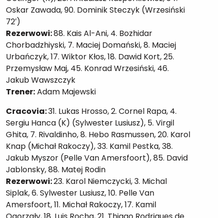
Oskar Zawada, 90. Dominik Steczyk (Wrzesiński
72′)
Rezerwowi:
88. Kais Al-Ani, 4. Bozhidar
Chorbadzhiyski, 7. Maciej Domański, 8. Maciej
Urbańczyk, 17. Wiktor Kłos, 18. Dawid Kort, 25.
Przemysław Maj, 45. Konrad Wrzesiński, 46.
Jakub Wawszczyk
Trener:
Adam Majewski
Cracovia:
31. Lukas Hrosso, 2. Cornel Rapa, 4.
Sergiu Hanca (K) (Sylwester Lusiusz), 5. Virgil
Ghita, 7. Rivaldinho, 8. Hebo Rasmussen, 20. Karol
Knap (Michał Rakoczy), 33. Kamil Pestka, 38.
Jakub Myszor (Pelle Van Amersfoort), 85. David
Jablonsky, 88. Matej Rodin
Rezerwowi:
23. Karol Niemczycki, 3. Michal
Siplak, 6. Sylwester Lusiusz, 10. Pelle Van
Amersfoort, 11. Michał Rakoczy, 17. Kamil
Ogorzały, 18. Luis Rocha, 21. Thiago Rodrigues de