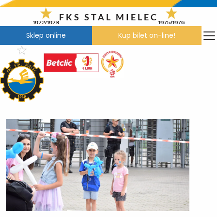
Przejdź
do
FKS STAL MIELEC
1972/1973
1975/1976
treści
Sklep online
Kup bilet on-line!