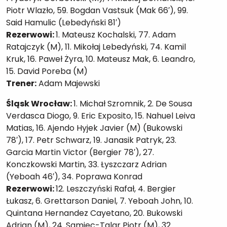
Piotr Wlazło, 59. Bogdan Vastsuk (Mak 66′), 99.
Said Hamulic (Lebedyński 81′)
Rezerwowi:
1. Mateusz Kochalski, 77. Adam
Ratajczyk (M), 11. Mikołaj Lebedyński, 74. Kamil
Kruk, 16. Paweł Żyra, 10. Mateusz Mak, 6. Leandro,
15. David Poreba (M)
Trener:
Adam Majewski
Śląsk Wrocław:
1. Michał Szromnik, 2. De Sousa
Verdasca Diogo, 9. Eric Exposito, 15. Nahuel Leiva
Matias, 16. Ajendo Hyjek Javier (M) (Bukowski
78′), 17. Petr Schwarz, 19. Janasik Patryk, 23.
Garcia Martin Victor (Bergier 78′), 27.
Konczkowski Martin, 33. Łyszczarz Adrian
(Yeboah 46′), 34. Poprawa Konrad
Rezerwowi:
12. Leszczyński Rafał, 4. Bergier
Łukasz, 6. Grettarson Daniel, 7. Yeboah John, 10.
Quintana Hernandez Cayetano, 20. Bukowski
Adrian (M), 24. Samiec-Talar Piotr (M), 32.