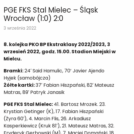
PGE FKS Stal Mielec – Śląsk
Wrocław (1:0) 2:0
3 września 2022
8. kolejka PKO BP Ekstraklasy 2022/2023, 3
wrzesień 2022, godz. 15.00. Stadion Miejski w
Mielcu.
Bramki:
24′ Said Hamulic, 70’ Javier Ajendo
Hyjek (samobójcza)
Żółte kartki:
37′ Fabian Hiszpański, 82′ Mateusz
Matras, 89′ Patryk Janasik
PGE FKS Stal Mielec:
41. Bartosz Mrozek. 23.
Krystian Getinger (K), 17. Fabian Hiszpański
(Żyra 60′), 4. Marcin Flis, 26. Arkadiusz
Kasperkiewicz (Kruk 81′), 21. Mateusz Matras, 32.
Fryderyk Gerbowski (M), 7. Maciej Domański, 18.