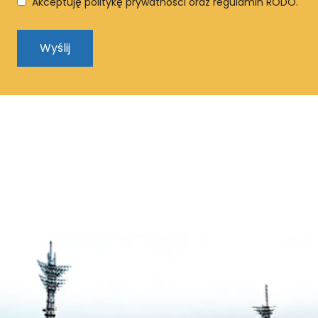
Akceptuję politykę prywatności oraz regulamin RODO.