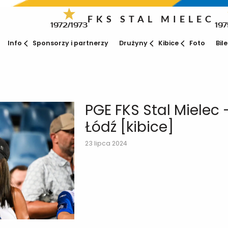
FKS STAL MIELEC
1972/1973
197
Info
Sponsorzy i partnerzy
Drużyny
Kibice
Foto
Bil
PGE FKS Stal Mielec
Łódź [kibice]
23 lipca 2024