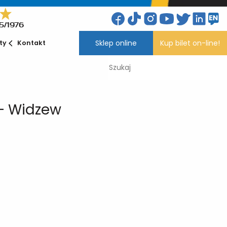
5/1976
Sklep online
Kup bilet on-line!
ety
Kontakt
 – Widzew