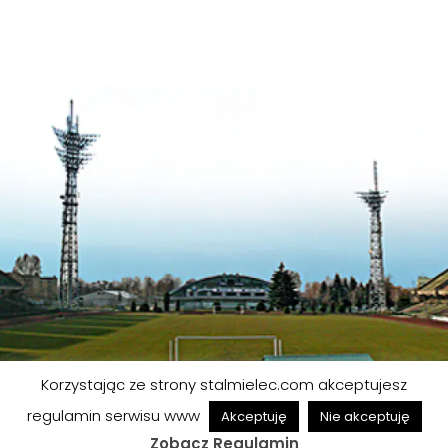
Korzystając ze strony stalmielec.com akceptujesz
© FKS STAL MIELEC S.A. | Wszelkie prawa zastrzeżone
regulamin serwisu www
Akceptuję
Nie akceptuję
Projekt strony: skarbekdesign.pl
Zobacz Regulamin