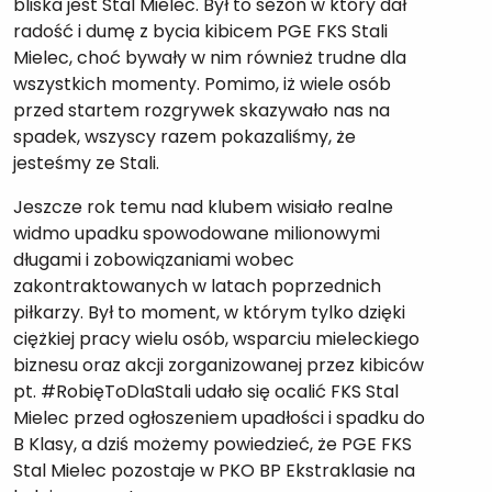
bliska jest Stal Mielec. Był to sezon w który dał
radość i dumę z bycia kibicem PGE FKS Stali
Mielec, choć bywały w nim również trudne dla
wszystkich momenty. Pomimo, iż wiele osób
przed startem rozgrywek skazywało nas na
spadek, wszyscy razem pokazaliśmy, że
jesteśmy ze Stali.
Jeszcze rok temu nad klubem wisiało realne
widmo upadku spowodowane milionowymi
długami i zobowiązaniami wobec
zakontraktowanych w latach poprzednich
piłkarzy. Był to moment, w którym tylko dzięki
ciężkiej pracy wielu osób, wsparciu mieleckiego
biznesu oraz akcji zorganizowanej przez kibiców
pt. #RobięToDlaStali udało się ocalić FKS Stal
Mielec przed ogłoszeniem upadłości i spadku do
B Klasy, a dziś możemy powiedzieć, że PGE FKS
Stal Mielec pozostaje w PKO BP Ekstraklasie na