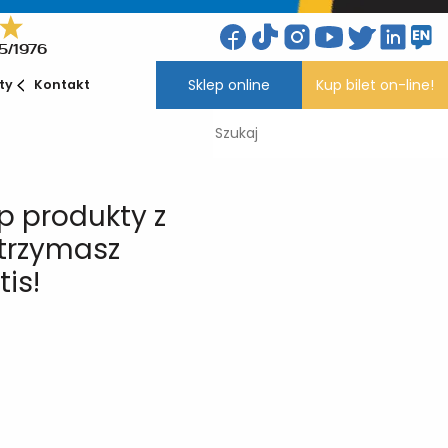
5/1976
Sklep online
Kup bilet on-line!
ety
Kontakt
p produkty z
trzymasz
tis!