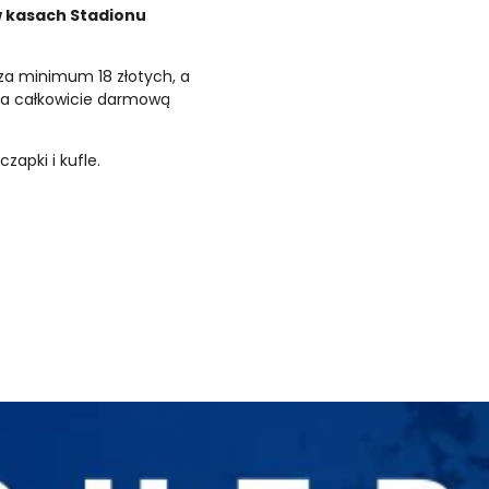
w kasach Stadionu
za minimum 18 złotych, a
na całkowicie darmową
zapki i kufle.