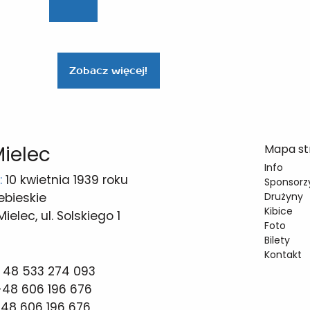
Zobacz więcej!
Mielec
Mapa st
Info
:
10 kwietnia 1939 roku
Sponsorzy
ebieskie
Drużyny
Kibice
elec, ul. Solskiego 1
Foto
Bilety
Kontakt
 48 533 274 093
48 606 196 676
48 606 196 676