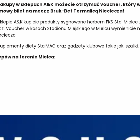
c zakupy w sklepach A&K możecie otrzymać voucher, który 
mowy bilet na mecz z Bruk-Bet Termalicą Nieciecza!
sklepie A&K kupicie produkty sygnowane herbem FKS Stal Mielec 
z. Voucher w kasach Stadionu Miejskiego w Mielcu wymienicie 
eciecza.
lementy diety StalMAG oraz gadżety klubowe takie jak: szaliki, c
epów na terenie Mielca: