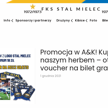
FKS STAL MIELEC
1972/1973
197
Info
Sponsorzy i partnerzy
Drużyny
Kibice
Foto
Bil
Promocja w A&K! Ku
naszym herbem – o
voucher na bilet gra
1 grudnia 2021