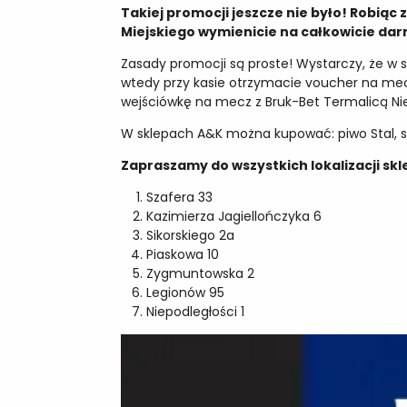
Takiej promocji jeszcze nie było! Robią
Miejskiego wymienicie na całkowicie dar
Zasady promocji są proste! Wystarczy, że w 
wtedy przy kasie otrzymacie voucher na mec
wejściówkę na mecz z Bruk-Bet Termalicą Ni
W sklepach A&K można kupować: piwo Stal, sup
Zapraszamy do wszystkich lokalizacji skl
Szafera 33
Kazimierza Jagiellończyka 6
Sikorskiego 2a
Piaskowa 10
Zygmuntowska 2
Legionów 95
Niepodległości 1