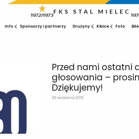
FKS STAL MIELEC
1972/1973
197
Info
Sponsorzy i partnerzy
Drużyny
Kibice
Foto
Bil
Przed nami ostatni 
głosowania – prosim
Dziękujemy!
29 września 2015