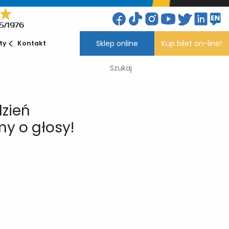
5/1976
Sklep online
Kup bilet on-line!
ety
Kontakt
dzień
y o głosy!