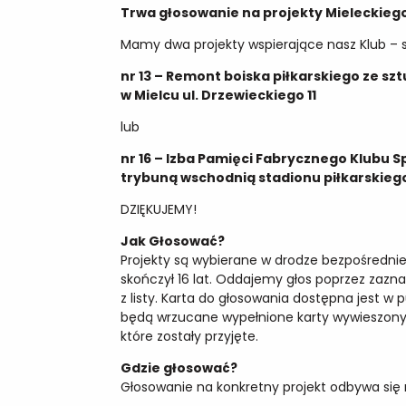
Trwa głosowanie na projekty Mieleckiego
Mamy dwa projekty wspierające nasz Klub – s
nr 13 – Remont boiska piłkarskiego ze sz
w Mielcu ul. Drzewieckiego 11
lub
nr 16 – Izba Pamięci Fabrycznego Klubu S
trybuną wschodnią stadionu piłkarskiego)
DZIĘKUJEMY!
Jak Głosować?
Projekty są wybierane w drodze bezpośredni
skończył 16 lat. Oddajemy głos poprzez zazn
z listy. Karta do głosowania dostępna jest w
będą wrzucane wypełnione karty wywieszony 
które zostały przyjęte.
Gdzie głosować?
Głosowanie na konkretny projekt odbywa się