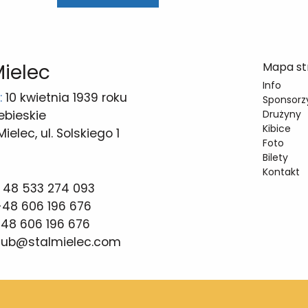
Mielec
Mapa st
Info
:
10 kwietnia 1939 roku
Sponsorzy
ebieskie
Drużyny
Kibice
elec, ul. Solskiego 1
Foto
Bilety
Kontakt
 48 533 274 093
48 606 196 676
48 606 196 676
lub@stalmielec.com