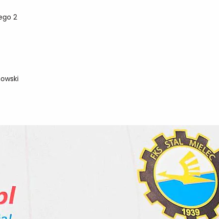
iego 2
howski