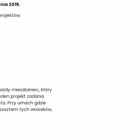
nia 2015.
rojektów:
ażdy mieszkaniec, który
eden projekt zadania
ta. Przy urnach gdzie
 kosztem tych wniosków,