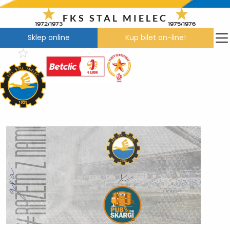
Przejdź
do
FKS STAL MIELEC
1972/1973
1975/1976
treści
Sklep online
Kup bilet on-line!