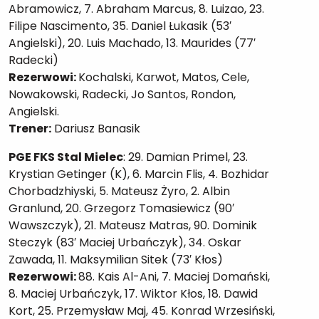
Abramowicz, 7. Abraham Marcus, 8. Luizao, 23.
Filipe Nascimento, 35. Daniel Łukasik (53′
Angielski), 20. Luis Machado, 13. Maurides (77′
Radecki)
Rezerwowi:
Kochalski, Karwot, Matos, Cele,
Nowakowski, Radecki, Jo Santos, Rondon,
Angielski.
Trener:
Dariusz Banasik
PGE FKS Stal Mielec
: 29. Damian Primel, 23.
Krystian Getinger (K), 6. Marcin Flis, 4. Bozhidar
Chorbadzhiyski, 5. Mateusz Żyro, 2. Albin
Granlund, 20. Grzegorz Tomasiewicz (90′
Wawszczyk), 21. Mateusz Matras, 90. Dominik
Steczyk (83′ Maciej Urbańczyk), 34. Oskar
Zawada, 11. Maksymilian Sitek (73′ Kłos)
Rezerwowi:
88. Kais Al-Ani, 7. Maciej Domański,
8. Maciej Urbańczyk, 17. Wiktor Kłos, 18. Dawid
Kort, 25. Przemysław Maj, 45. Konrad Wrzesiński,