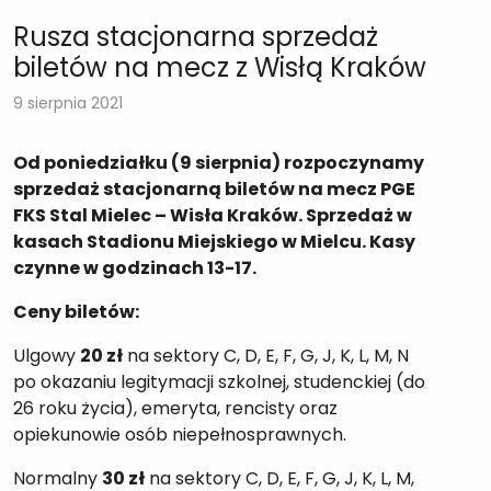
Rusza stacjonarna sprzedaż
biletów na mecz z Wisłą Kraków
9 sierpnia 2021
Od poniedziałku (9 sierpnia) rozpoczynamy
sprzedaż stacjonarną biletów na mecz PGE
FKS Stal Mielec – Wisła Kraków. Sprzedaż w
kasach Stadionu Miejskiego w Mielcu. Kasy
czynne w godzinach 13-17.
Ceny biletów:
Ulgowy
20 zł
na sektory C, D, E, F, G, J, K, L, M, N
po okazaniu legitymacji szkolnej, studenckiej (do
26 roku życia), emeryta, rencisty oraz
opiekunowie osób niepełnosprawnych.
Normalny
30 zł
na sektory C, D, E, F, G, J, K, L, M,