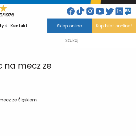
5/1976
Sklep online
Kup bilet on-line!
ety
Kontakt
ec na mecz ze
 mecz ze Śląskiem