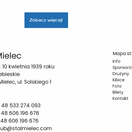
Zobacz więcej!
Mielec
Mapa st
Info
:
10 kwietnia 1939 roku
Sponsorzy
ebieskie
Drużyny
Kibice
elec, ul. Solskiego 1
Foto
Bilety
Kontakt
 48 533 274 093
48 606 196 676
48 606 196 676
lub@stalmielec.com