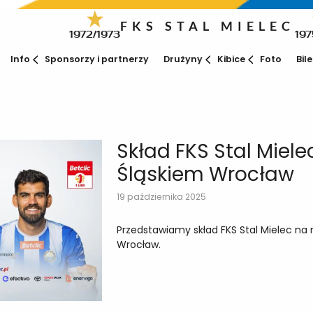
FKS STAL MIELEC
1972/1973
197
Info
Sponsorzy i partnerzy
Drużyny
Kibice
Foto
Bil
Skład FKS Stal Miel
Śląskiem Wrocław
19 października 2025
Przedstawiamy skład FKS Stal Mielec na
Wrocław.