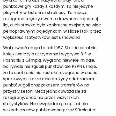
była to forma dziś nazywana play-off, a
punktowe gry każdy z każdym. To nie jedyne
play-offy w historii ekstraklasy. To mecze
rozegrane między dwoma drużynami tej samej
ligi, a ich stawką było konkretne miejsce, są więc
pełnoprawnymi pojedynkami w I lidze i tak przez
większość statystyków jest uznawana.
Wątpliwość druga to rok 1987. Stal do ostatniej
kolejki walczy o utrzymanie i wygrywa 3-1 w
Poznaniu z Olimpią. Wygrana niewiele im daje,
bo rywale nie zgubili punktów, ale PZPN uznaje,
że to spotkanie nie zostało rozegrane w duchu
sportowym i karze obie drużyny odebraniem
punktów, goli oraz zakazem transferów na
przyszły sezon. Mecz jednak uważa się za
rozegrany, choć nie przez wszystkich
statystyków. Nie uwzględnia go np. tabela
wszech czasów publikowana przez 90minut.pl.