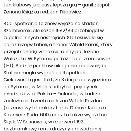
ten klubowy jubileusz lepszą grą – ganił zespół
Zenona Książka red. Jan Filipowicz.
400. spotkanie to znów wyjazd na stadion
Szombierek, ale sezon 1982/83 przebiegał w
zupełnie innych nastrojach. Stal osuwała się
coraz niżej w tabeli, a trener Witold Karaś, który
przejął schedę w trakcie rundy po Józefie
Walczaku. W Bytomiu po raz trzeci zremisował
(1-1). Podział punktów nikogo nie zadowolił, bo
Stal nie mogła wygrać od 9 spotkań.
Ciekawostką jest fakt, że 3 dni przed wyjazdem
do Bytomia, w Mielcu odbył się pojedynek
młodzieżówek Polska – Finlandia, w kadrze
znalazło się trzech mielczan Witold Pazdan
(rezerwowy bramkarz) oraz Dariusz Kubicki i
Kazimierz Buda. 600 mecz to także wyjazd na
Śląsk. W Sosnowcu, w czerwcu 1992
bezbramkowy remis drużyny prowadzonej