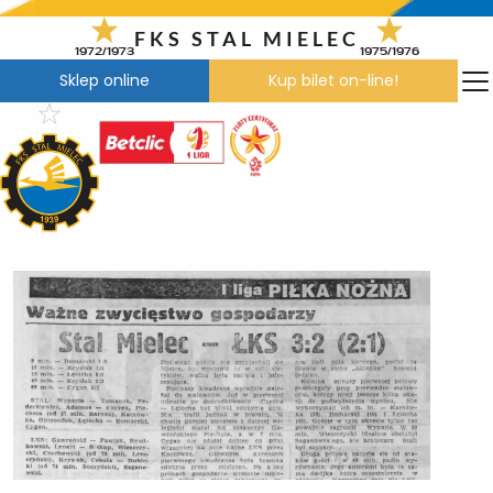
Przejdź
do
FKS STAL MIELEC
1972/1973
1975/1976
treści
Sklep online
Kup bilet on-line!