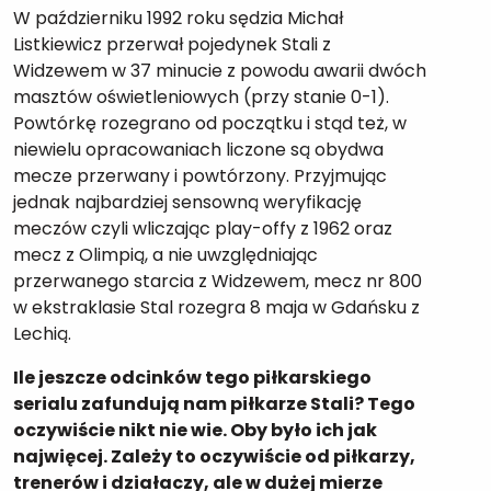
W październiku 1992 roku sędzia Michał
Listkiewicz przerwał pojedynek Stali z
Widzewem w 37 minucie z powodu awarii dwóch
masztów oświetleniowych (przy stanie 0-1).
Powtórkę rozegrano od początku i stąd też, w
niewielu opracowaniach liczone są obydwa
mecze przerwany i powtórzony. Przyjmując
jednak najbardziej sensowną weryfikację
meczów czyli wliczając play-offy z 1962 oraz
mecz z Olimpią, a nie uwzględniając
przerwanego starcia z Widzewem, mecz nr 800
w ekstraklasie Stal rozegra 8 maja w Gdańsku z
Lechią.
Ile jeszcze odcinków tego piłkarskiego
serialu zafundują nam piłkarze Stali? Tego
oczywiście nikt nie wie. Oby było ich jak
najwięcej. Zależy to oczywiście od piłkarzy,
trenerów i działaczy, ale w dużej mierze