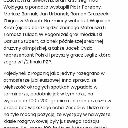
Czachowski-Śliwowski. Bramki strzegł Piotr
Wojdyga, a ponadto wystąpili Piotr Porębny,
Mariusz Barnak, Jan Urbanek, Roman Gruszecki i
Zbigniew Makuch. Na zmiany wchodzili Wojciech
Klich (ojciec bardziej dziś znanego Mateusza) i
Tomasz Tułacz. W Pogoni zaś grał młodziutki
Dariusz Szubert, członek późniejszej srebrnej
drużyny olimpijskiej, a także Jacek Cyzio,
reprezentant Polski i przyszły gracz Legii z którą
zagra w 1/2 finału PZP.
Pojedynek z Pogonią jako jedyny rozegrano w
atmosferze jubileuszowej. Inna sprawa, że
większość okrągłych spotkań wypadało w
terminarzu, podobnie jak w tym roku, na
wyjazdach. 100. i 200. granie mielczan przeszło w
prasie bez większego echa. Zespół w I lidze miał
na tyle mocną pozycję, że występy w najwyższej
klasie rozgrywkowej były już swego rodzaju