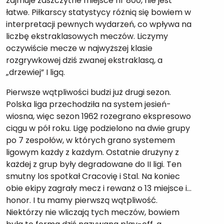
zajmuje zaszczytne miejsce nr 800, nie jest
łatwe. Piłkarscy statystycy różnią się bowiem w
interpretacji pewnych wydarzeń, co wpływa na
liczbę ekstraklasowych meczów. Liczymy
oczywiście mecze w najwyższej klasie
rozgrywkowej dziś zwanej ekstraklasą, a
„drzewiej” I ligą.
Pierwsze wątpliwości budzi już drugi sezon.
Polska liga przechodziła na system jesień-
wiosna, więc sezon 1962 rozegrano ekspresowo
ciągu w pół roku. Ligę podzielono na dwie grupy
po 7 zespołów, w których grano systemem
ligowym każdy z każdym. Ostatnie drużyny z
każdej z grup były degradowane do II ligi. Ten
smutny los spotkał Cracovię i Stal. Na koniec
obie ekipy zagrały mecz i rewanż o 13 miejsce i…
honor. I tu mamy pierwszą wątpliwość.
Niektórzy nie wliczają tych meczów, bowiem