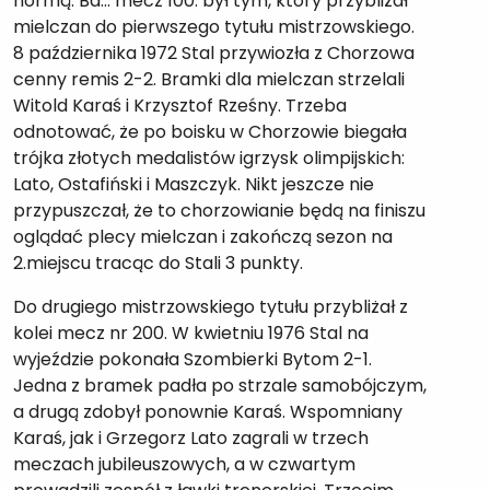
normą. Ba… mecz 100. był tym, który przybliżał
mielczan do pierwszego tytułu mistrzowskiego.
8 października 1972 Stal przywiozła z Chorzowa
cenny remis 2-2. Bramki dla mielczan strzelali
Witold Karaś i Krzysztof Rześny. Trzeba
odnotować, że po boisku w Chorzowie biegała
trójka złotych medalistów igrzysk olimpijskich:
Lato, Ostafiński i Maszczyk. Nikt jeszcze nie
przypuszczał, że to chorzowianie będą na finiszu
oglądać plecy mielczan i zakończą sezon na
2.miejscu tracąc do Stali 3 punkty.
Do drugiego mistrzowskiego tytułu przybliżał z
kolei mecz nr 200. W kwietniu 1976 Stal na
wyjeździe pokonała Szombierki Bytom 2-1.
Jedna z bramek padła po strzale samobójczym,
a drugą zdobył ponownie Karaś. Wspomniany
Karaś, jak i Grzegorz Lato zagrali w trzech
meczach jubileuszowych, a w czwartym