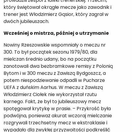
prowadzili zespół z ławki trenerskiej. Trzecim,
który świętował okrągłe mecze jako zawodnik i
trener jest Włodzimierz Gąsior, który zagrał w
dwóch jubileuszach.
Wcześniej o mistrza, później o utrzymanie
Nowiny Rzeszowskie wspomniały o meczu nr
300. To był początek sezonu 1979/80, dla
mielczan średnio udany, bo na początku
zanotowali dwa bezbramkowe remisy z Polonią
Bytom i w 300 meczu z Zawiszą Bydgoszcz, a
potem niespodziewanie odpadli w Pucharze
UEFA z duńskim Aarhus. W meczu z Zawiszą
Włodzimierz Ciołek nie wykorzystał rzutu
karnego. Fakt, że był to jubileuszowy mecz
spotęgował krytykę w prasie. – Przykrość była
podwójna, ponieważ akurat wczoraj mielczanie
rozgrywali trzechsetny mecz w ekstraklasie i
wypadało dla zwykłej przyzwoitości podkreślić