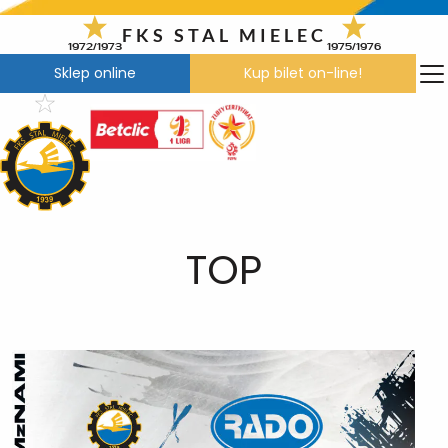
Przejdź
do
FKS STAL MIELEC
1972/1973
1975/1976
treści
Sklep online
Kup bilet on-line!
TOP