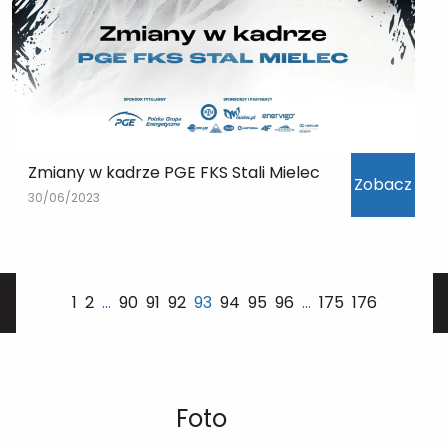
Zmiany w kadrze PGE FKS Stali Mielec
Zobacz
30/06/2023
1
2
…
90
91
92
93
94
95
96
…
175
176
Foto