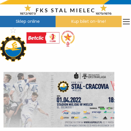
Przejdź
do
FKS STAL MIELEC
1972/1973
1975/1976
treści
Sklep online
Kup bilet on-line!