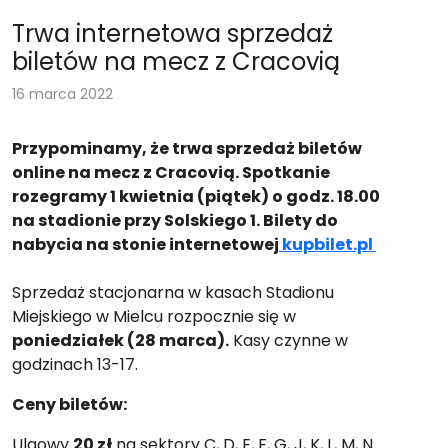
Trwa internetowa sprzedaż
biletów na mecz z Cracovią
16 marca 2022
Przypominamy, że trwa sprzedaż biletów
online na mecz z Cracovią. Spotkanie
rozegramy 1 kwietnia (piątek) o godz. 18.00
na stadionie przy Solskiego 1. Bilety do
nabycia na stonie internetowej
kupbilet.pl
Sprzedaż stacjonarna w kasach Stadionu
Miejskiego w Mielcu rozpocznie się w
poniedziałek (28 marca).
Kasy czynne w
godzinach 13-17.
Ceny biletów:
Ulgowy
20 zł
na sektory C, D, E, F, G, J, K, L, M, N