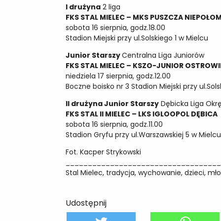
I drużyna
2 liga
FKS STAL MIELEC – MKS PUSZCZA NIEPOŁO
sobota 16 sierpnia, godz.18.00
Stadion Miejski przy ul.Solskiego 1 w Mielcu
Junior Starszy
Centralna Liga Juniorów
FKS STAL MIELEC – KSZO-JUNIOR OSTROW
niedziela 17 sierpnia, godz.12.00
Boczne boisko nr 3 Stadion Miejski przy ul.Sol
II drużyna Junior Starszy
Dębicka Liga Ok
FKS STAL II MIELEC – LKS IGLOOPOL DĘBICA
sobota 16 sierpnia, godz.11.00
Stadion Gryfu przy ul.Warszawskiej 5 w Mielc
Fot. Kacper Strykowski
__________________________________
Stal Mielec, tradycja, wychowanie, dzieci, mł
Udostępnij