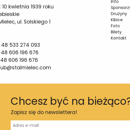
Info
:
10 kwietnia 1939 roku
Sponsorzy
ebieskie
Drużyny
Kibice
elec, ul. Solskiego 1
Foto
Bilety
Kontakt
 48 533 274 093
48 606 196 676
48 606 196 676
lub@stalmielec.com
Chcesz być na bieżąco
Zapisz się do newslettera!