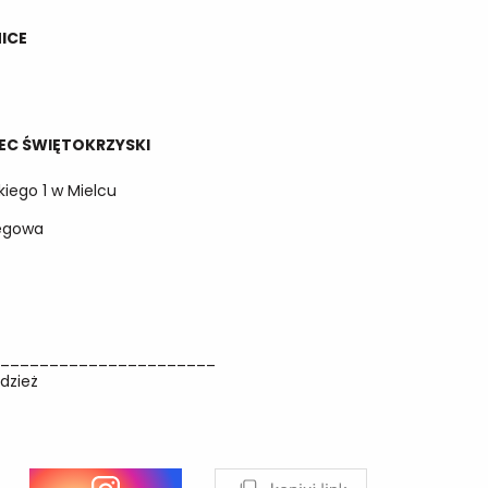
MICE
IEC ŚWIĘTOKRZYSKI
skiego 1 w Mielcu
ręgowa
u
_______________________
odzież