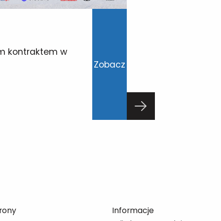
ym kontraktem w
SAMOLUB spon
Zobacz
Derbów Podkar
06/08/2026
rony
Informacje