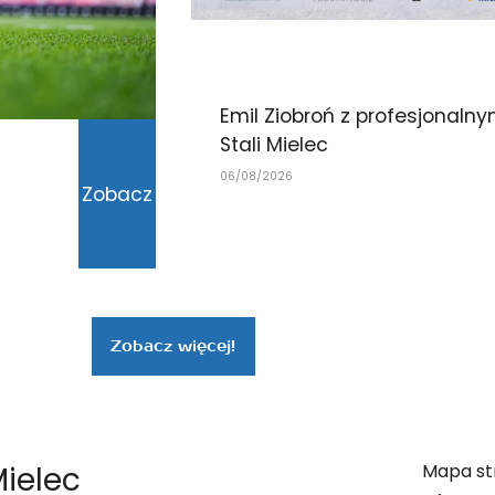
Emil Ziobroń z profesjonaln
Stali Mielec
06/08/2026
Zobacz
Zobacz więcej!
Mielec
Mapa st