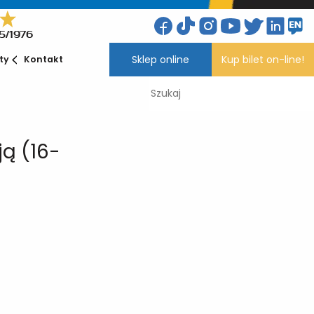
5/1976
Sklep online
Kup bilet on-line!
ety
Kontakt
ą (16-