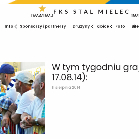
FKS STAL MIELEC
1972/1973
197
Info
Sponsorzy i partnerzy
Drużyny
Kibice
Foto
Bil
W tym tygodniu graj
17.08.14):
11 sierpnia 2014