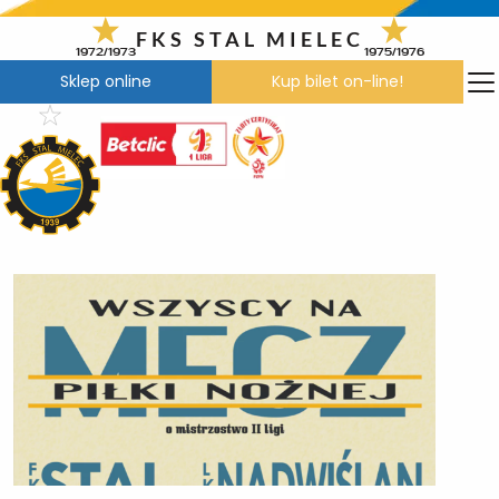
Przejdź
do
FKS STAL MIELEC
1972/1973
1975/1976
treści
Sklep online
Kup bilet on-line!