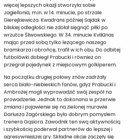
więcej lepszych okazji stworzyła sobie
Jagiellonia, m.in. w 14. minucie, po strzale
Gierejkiewicza. Kwadrans później Sajdak w
bliskiej odległości nie zdołał sięgnąć piłki po
wrzutce Śliwowskiego. W 34. minucie Kviliūnas
mając przed sobą tylko leżącego naszego
bramkarza i obrońcę, trafił w ich obu. Do odbitej
futbolówki dobiegł Prabucki i również on
przegrał pojedynek z miejscowym golkiperem.
Na początku drugiej połowy znów zadrżały
serca biało-niebieskich fanów, gdyż Prabucki i
Ambrożej mogli wyprowadzić swój zespół na
prowadzenie. Jednak to dokonana w przerwie
zmiana i pojawienie się na zielonej murawie
Dariusza Zagórskiego było dobrym pomysłem
trenera Gąsiora. Zawodnik ten swą aktywnością
i szybkością poderwał partnerów do lepszej i
agresywniejszej gry. Składne akcje zaczęły się