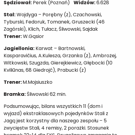
Sędziował:
Perek (Poznań)
Widzów:
6.628
Stal:
Wojdyga – Porębny (ż), Czachowski,
Tyburski, Fedoruk, Tomanek, Gruszecki (46
Zagórski), Klich, Tułacz, Śliwowski, Sajdak
Trener:
W.Gąsior
Jagiellonia:
Karwat – Bartnowski,
Kasparavičius, A.Kulesza, Grzanka (ż), Ambrożej,
Witkowski, Szugzda, Gierejkiewicz, Głębocki (10
Kviliūnas, 68 Giedrojć), Prabucki (ż)
Trener:
M.Mojsiuszko
Bramka:
Śliwowski 62 min.
Podsumowując, bilans wszystkich 11 (dom i
wyjazd) ekstraklasowych pojedynków Stali z
Jagą jest korzystny dla naszego zespołu – 5
zwycięstw Stali, 4 remisy, 2 porażki. Stosunek