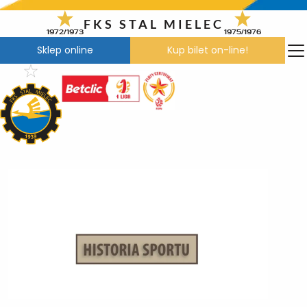
Przejdź
do
FKS STAL MIELEC
1972/1973
1975/1976
treści
Sklep online
Kup bilet on-line!