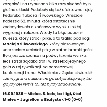
zazębiać i na trybunach kilka razy słychać było
głośne oklaski. Podobały się też efektowne rajdy
Fedoruka, Tułacza i Śliwowskiego. Wreszcie
nadeszła 62. minuta, która ostatecznie
zadecydowała o końcowym wyniku i nikłej
wygranej mielczan. Wtedy to błąd popełnił
Kulesza, który stracił piłkę, a ta trafiła pod nogi
Macieja Śliwowskiego
, który plasowanym
uderzeniem umieścił piłkę w siatce bramki gości.
Była jeszcze szansa na podwyższenie wyniku,
lecz strzał Sajdaka trafił w strzelca jedynego
gola w tej rywalizacji. Na pomeczowej
konferencji trener Włodzimierz Gąsior stwierdził
…że wygrana całkowicie go satysfakcjonuje, bo
gdyby był remis to…też byłby zadowolony.
16.09.1989 – Mielec, 8. kolejka I ligi, Stal
Mielec – Jagiellonia Białystok 1-0 (0-0)