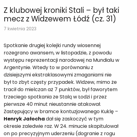
Z klubowej kroniki Stali – był taki
mecz z Widzewem Łódź (cz. 31)
7 kwietnia 2023
Spotkanie drugiej kolejki rundy wiosennej
rozegrano awansem, w listopadzie, z powodu
występu reprezentacji narodowej na Mundialu w
Argentynie. Wtedy to w porównaniu z
dzisiejszymi ekstraklasowymi zmaganiami nie
był to zbyt częsty przypadek. Widzew, mimo że
tracił do mielczan aż 7 punktów, był faworytem
trzeciego spotkania ze Stalą w Łodzi i przez
pierwsze 40 minut nieustannie atakował.
Zastępujący w bramce kontuzjowanego Kuklę –
Henryk Jałocha
dał się zaskoczyć w tym
okresie zaledwie raz. W 24. minucie skapitulował
on po precyzyjnym uderzeniu (dogranie z rogu