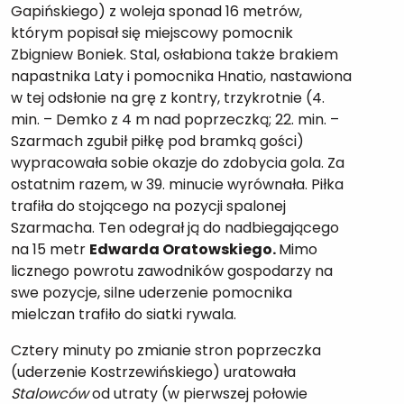
Gapińskiego) z woleja sponad 16 metrów,
którym popisał się miejscowy pomocnik
Zbigniew Boniek. Stal, osłabiona także brakiem
napastnika Laty i pomocnika Hnatio, nastawiona
w tej odsłonie na grę z kontry, trzykrotnie (4.
min. – Demko z 4 m nad poprzeczką; 22. min. –
Szarmach zgubił piłkę pod bramką gości)
wypracowała sobie okazje do zdobycia gola. Za
ostatnim razem, w 39. minucie wyrównała. Piłka
trafiła do stojącego na pozycji spalonej
Szarmacha. Ten odegrał ją do nadbiegającego
na 15 metr
Edwarda Oratowskiego.
Mimo
licznego powrotu zawodników gospodarzy na
swe pozycje, silne uderzenie pomocnika
mielczan trafiło do siatki rywala.
Cztery minuty po zmianie stron poprzeczka
(uderzenie Kostrzewińskiego) uratowała
Stalowców
od utraty (w pierwszej połowie