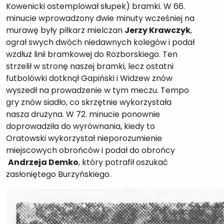
Kowenicki ostemplował słupek) bramki. W 66.
minucie wprowadzony dwie minuty wcześniej na
murawę były piłkarz mielczan
Jerzy Krawczyk
,
ograł swych dwóch niedawnych kolegów i podał
wzdłuż linii bramkowej do Rozborskiego. Ten
strzelił w stronę naszej bramki, lecz ostatni
futbolówki dotknął Gapiński i Widzew znów
wyszedł na prowadzenie w tym meczu. Tempo
gry znów siadło, co skrzętnie wykorzystała
nasza drużyna. W 72. minucie ponownie
doprowadziła do wyrównania, kiedy to
Oratowski wykorzystał nieporozumienie
miejscowych obrońców i podał do obrońcy
Andrzeja Demko
, który potrafił oszukać
zasłoniętego Burzyńskiego.