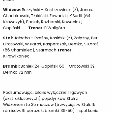
Widzew:
Burzyński – Kostrzewiński (ż), Janas,
Chodakowski, Tłokiński, Zawadzki, K.Surlit (64
Krawczyk), Boniek, Rozborski, Kowenicki,
Gapiński
Trener:
B.Waligóra
Stal:
Jałocha – Rześny, Kosiński (ż), Załężny, Per,
Oratowski, W.Karaś, Kasperczak, Demko, S.Karaś
(86 Chamielec), Szarmach
Trener:
K.Pawlikaniec
Bramki:
Boniek 24, Gapiński 66 – Oratowski 39,
Demko 72 min.
Podsumowując, bilans wyłącznie I ligowych
(ekstraklasowych) pojedynków Stali z
Widzewem to 35 meczów (5 zwycięstw Stali, 15
remisów, 15 porażek, bramki: 36-50). 1 spotkanie