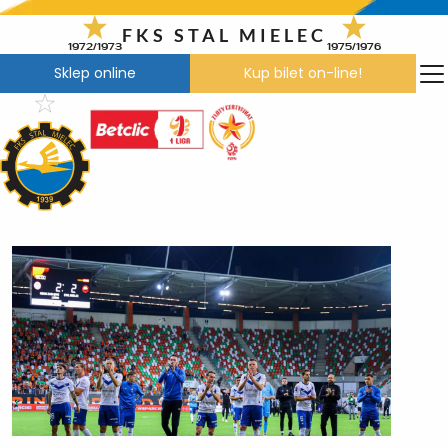
Przejdź
do
FKS STAL MIELEC
1972/1973
1975/1976
treści
Sklep online
Kup bilet on-line!