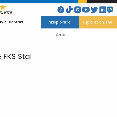
5/1976
Sklep online
Kup bilet on-line!
ety
Kontakt
 FKS Stal