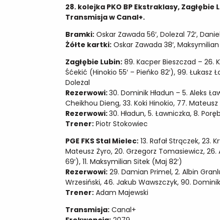
28. kolejka PKO BP Ekstraklasy, Zagłębie Lu
Transmisja w Canal+.
Bramki:
Oskar Zawada 56′, Dolezal 72′, Daniel
Żółte kartki:
Oskar Zawada 38′, Maksymilian 
Zagłębie Lubin:
89. Kacper Bieszczad – 26. K
Śćekić (Hinokio 55′ – Pieńko 82′), 99. Łukasz Łak
Doleżal
Rezerwowi:
30. Dominik Hładun – 5. Aleks Ławn
Cheikhou Dieng, 33. Koki Hinokio, 77. Mateusz
Rezerwowi:
30. Hładun, 5. Ławniczka, 8. Poręba
Trener:
Piotr Stokowiec
PGE FKS Stal Mielec:
13. Rafał Strączek, 23. K
Mateusz Żyro, 20. Grzegorz Tomasiewicz, 26. 
69′), 11. Maksymilian Sitek (Maj 82′)
Rezerwowi:
29. Damian Primel, 2. Albin Granl
Wrzesiński, 46. Jakub Wawszczyk, 90. Domini
Trener:
Adam Majewski
Transmisja:
Canal+
Frekwencja:
2079