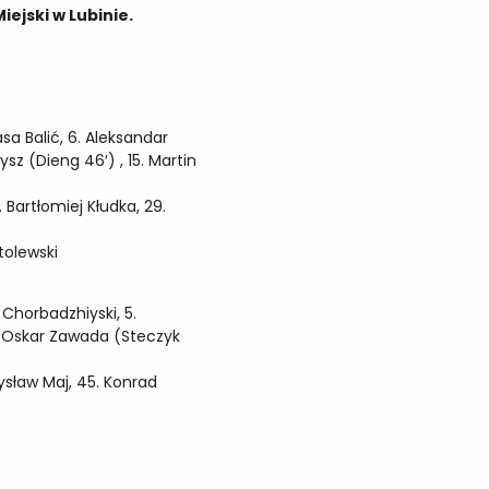
iejski w Lubinie.
sa Balić, 6. Aleksandar
zysz (Dieng 46′) , 15. Martin
. Bartłomiej Kłudka, 29.
rtolewski
r Chorbadzhiyski, 5.
4. Oskar Zawada (Steczyk
mysław Maj, 45. Konrad