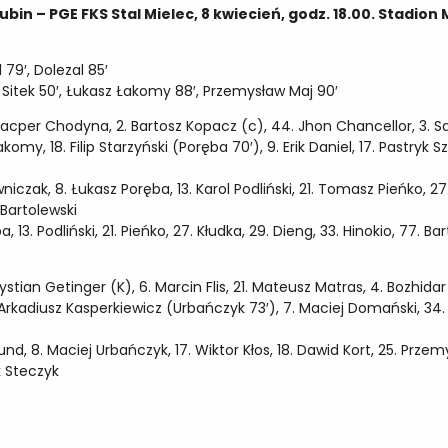
bin – PGE FKS Stal Mielec, 8 kwiecień, godz. 18.00. Stadion M
 79′, Dolezal 85′
Sitek 50′, Łukasz Łakomy 88′, Przemysław Maj 90′
acper Chodyna, 2. Bartosz Kopacz (c), 44. Jhon Chancellor, 3. Sa
omy, 18. Filip Starzyński (Poręba 70′), 9. Erik Daniel, 17. Pastryk S
iczak, 8. Łukasz Poręba, 13. Karol Podliński, 21. Tomasz Pieńko, 27
 Bartolewski
, 13. Podliński, 21. Pieńko, 27. Kłudka, 29. Dieng, 33. Hinokio, 77. Ba
rystian Getinger (K), 6. Marcin Flis, 21. Mateusz Matras, 4. Bozhida
Arkadiusz Kasperkiewicz (Urbańczyk 73′), 7. Maciej Domański, 3
und, 8. Maciej Urbańczyk, 17. Wiktor Kłos, 18. Dawid Kort, 25. Prze
k Steczyk