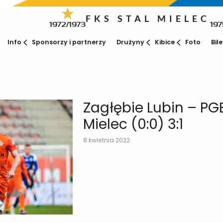
FKS STAL MIELEC
1972/1973
197
Info
Sponsorzy i partnerzy
Drużyny
Kibice
Foto
Bil
Zagłębie Lubin – PGE
Mielec (0:0) 3:1
8 kwietnia 2022