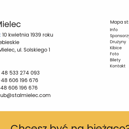
Mielec
Mapa st
Info
:
10 kwietnia 1939 roku
Sponsorzy
ebieskie
Drużyny
Kibice
elec, ul. Solskiego 1
Foto
Bilety
Kontakt
 48 533 274 093
48 606 196 676
48 606 196 676
lub@stalmielec.com
Chcesz być na bieżąco