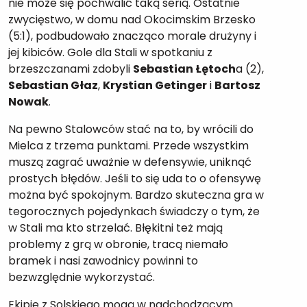
nie może się pochwalić taką serią. Ostatnie
zwycięstwo, w domu nad Okocimskim Brzesko
(5:1), podbudowało znacząco morale drużyny i
jej kibiców. Gole dla Stali w spotkaniu z
brzeszczanami zdobyli
Sebastian Łętoch
a (2),
Sebastian Głaz
,
Krystian Getinger
i
Bartosz
Nowak
.
Na pewno Stalowców stać na to, by wrócili do
Mielca z trzema punktami. Przede wszystkim
muszą zagrać uważnie w defensywie, uniknąć
prostych błędów. Jeśli to się uda to o ofensywę
można być spokojnym. Bardzo skuteczna gra w
tegorocznych pojedynkach świadczy o tym, że
w Stali ma kto strzelać. Błękitni też mają
problemy z grą w obronie, tracą niemało
bramek i nasi zawodnicy powinni to
bezwzględnie wykorzystać.
Ekipie z Solskiego mogą w nadchodzącym