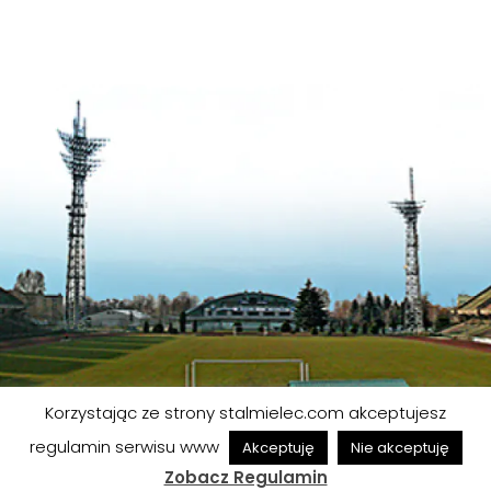
Korzystając ze strony stalmielec.com akceptujesz
© FKS STAL MIELEC S.A. | Wszelkie prawa zastrzeżone
regulamin serwisu www
Akceptuję
Nie akceptuję
Projekt strony: skarbekdesign.pl
Zobacz Regulamin