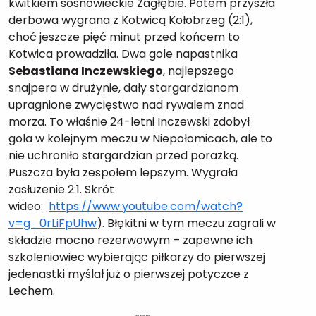
kwitkiem sosnowieckie Zagłębie. Potem przyszła
derbowa wygrana z Kotwicą Kołobrzeg (2:1),
choć jeszcze pięć minut przed końcem to
Kotwica prowadziła. Dwa gole napastnika
Sebastiana Inczewskiego
, najlepszego
snajpera w drużynie, dały stargardzianom
upragnione zwycięstwo nad rywalem znad
morza. To właśnie 24-letni Inczewski zdobył
gola w kolejnym meczu w Niepołomicach, ale to
nie uchroniło stargardzian przed porażką.
Puszcza była zespołem lepszym. Wygrała
zasłużenie 2:1. Skrót
wideo:
https://www.youtube.com/watch?
v=g_0rLiFpUhw
). Błękitni w tym meczu zagrali w
składzie mocno rezerwowym – zapewne ich
szkoleniowiec wybierając piłkarzy do pierwszej
jedenastki myślał już o pierwszej potyczce z
Lechem.