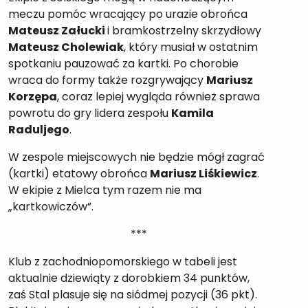
meczu pomóc wracający po urazie obrońca
Mateusz Załucki
i bramkostrzelny skrzydłowy
Mateusz Cholewiak
, który musiał w ostatnim
spotkaniu pauzować za kartki. Po chorobie
wraca do formy także rozgrywający
Mariusz
Korzępa
, coraz lepiej wygląda również sprawa
powrotu do gry lidera zespołu
Kamila
Raduljego
.
W zespole miejscowych nie będzie mógł zagrać
(kartki) etatowy obrońca
Mariusz Liśkiewicz
.
W ekipie z Mielca tym razem nie ma
„kartkowiczów”.
***
Klub z zachodniopomorskiego w tabeli jest
aktualnie dziewiąty z dorobkiem 34 punktów,
zaś Stal plasuje się na siódmej pozycji (36 pkt).