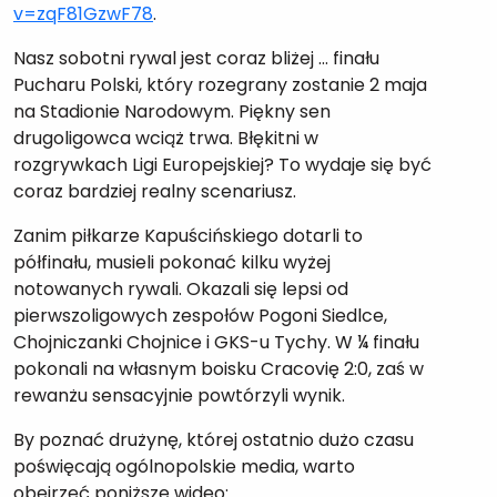
v=zqF81GzwF78
.
Nasz sobotni rywal jest coraz bliżej … finału
Pucharu Polski, który rozegrany zostanie 2 maja
na Stadionie Narodowym. Piękny sen
drugoligowca wciąż trwa. Błękitni w
rozgrywkach Ligi Europejskiej? To wydaje się być
coraz bardziej realny scenariusz.
Zanim piłkarze Kapuścińskiego dotarli to
półfinału, musieli pokonać kilku wyżej
notowanych rywali. Okazali się lepsi od
pierwszoligowych zespołów Pogoni Siedlce,
Chojniczanki Chojnice i GKS-u Tychy. W ¼ finału
pokonali na własnym boisku Cracovię 2:0, zaś w
rewanżu sensacyjnie powtórzyli wynik.
By poznać drużynę, której ostatnio dużo czasu
poświęcają ogólnopolskie media, warto
obejrzeć poniższe wideo: