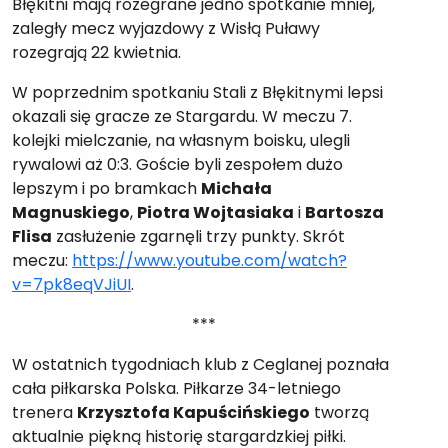
Błękitni mają rozegrane jedno spotkanie mniej,
zaległy mecz wyjazdowy z Wisłą Puławy
rozegrają 22 kwietnia.
W poprzednim spotkaniu Stali z Błękitnymi lepsi
okazali się gracze ze Stargardu. W meczu 7.
kolejki mielczanie, na własnym boisku, ulegli
rywalowi aż 0:3. Goście byli zespołem dużo
lepszym i po bramkach
Michała
Magnuskiego
,
Piotra Wojtasiaka
i
Bartosza
Flisa
zasłużenie zgarnęli trzy punkty. Skrót
meczu:
https://www.youtube.com/watch?
v=7pk8eqVJiUI
.
***
W ostatnich tygodniach klub z Ceglanej poznała
cała piłkarska Polska. Piłkarze 34-letniego
trenera
Krzysztofa Kapuścińskiego
tworzą
aktualnie piękną historię stargardzkiej piłki.