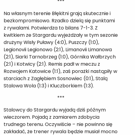
***
Na własnym terenie Błękitni grają skutecznie i
bezkompromisowo. Rzadko dzielą się punktami
z rywalami. Potwierdza to bilans 7-1-3. Z
kwitkiem ze Stargardu wyjeżdżały w tym sezonie
drużyny Wisły Puławy (4:0), Puszczy (1:0),
Legionovii Legionowo (2:1), Limanovii Limanowa
(2:1), Siarki Tarnobrzeg (1:0), Górnika Wałbrzych
(2:1) i Kotwicy (2:1). Remis padł w meczu z
Rozwojem Katowice (1:1), zaś porażki nastąpiły w
starciach z Zagłębiem Sosnowiec (0:1), Stalą
Stalowa Wola (1:3) i Kluczborkiem (1:3).
***
Stalowcy do Stargardu wyjadą dziś późnym
wieczorem. Pojadą z zamiarem zdobycia
trudnego terenu. Oczywiście – nie powinno się
zakładać, że trener rywala będzie musiał mocno