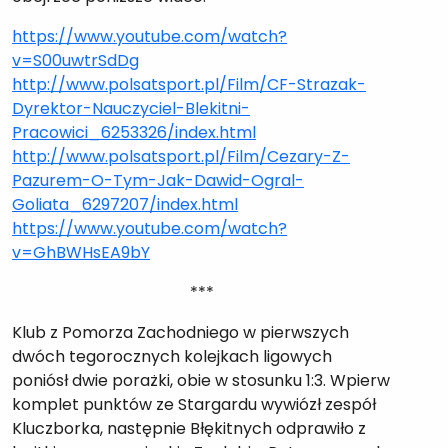
https://www.youtube.com/watch?
v=S00uwtrSdDg
http://www.polsatsport.pl/Film/CF-Strazak-
Dyrektor-Nauczyciel-Blekitni-
Pracowici_6253326/index.html
http://www.polsatsport.pl/Film/Cezary-Z-
Pazurem-O-Tym-Jak-Dawid-Ogral-
Goliata_6297207/index.html
https://www.youtube.com/watch?
v=GhBWHsEA9bY
***
Klub z Pomorza Zachodniego w pierwszych
dwóch tegorocznych kolejkach ligowych
poniósł dwie porażki, obie w stosunku 1:3. Wpierw
komplet punktów ze Stargardu wywiózł zespół
Kluczborka, następnie Błękitnych odprawiło z