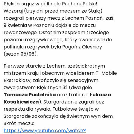
Błękitni są już w półfinale Pucharu Polski!
Wczoraj (trzy dni przed meczem ze Stalą)
rozegrali pierwszy mecz z Lechem Poznań., zaś
9 kwietnia w Poznaniu dojdzie do meczu
rewanżowego. Ostatnim zespołem trzeciego
poziomu rozgrywkowego, który awansował do
półfinału rozgrywek była Pogoń z Oleśnicy
(sezon 95/96).
Pierwsze starcie z Lechem, sześciokrotnym
mistrzem kraju i obecnym wiceliderem T-Mobile
Ekstraklasy, zakończyło się sensacyjnym
zwycięstwem Błękitnych 3:1 (dwa gole
Tomasza Pustelnika
oraz trafienie
Łukasza
Kosakiewicza
). Stargardzianie zagrali bez
respektu dla rywala. Futbolowe święto w
Stargardzie zakończyło się świetnym wynikiem.
Skrót meczu:
https://www.youtube.com/watch?