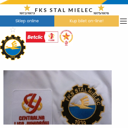
Przejdź
do
FKS STAL MIELEC
1972/1973
1975/1976
treści
Sklep online
Kup bilet on-line!