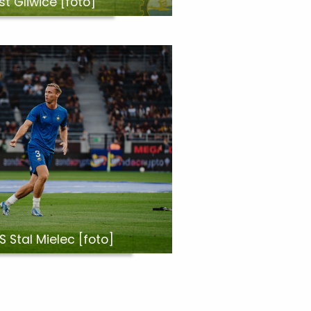
st Gliwice [foto]
 Stal Mielec [foto]