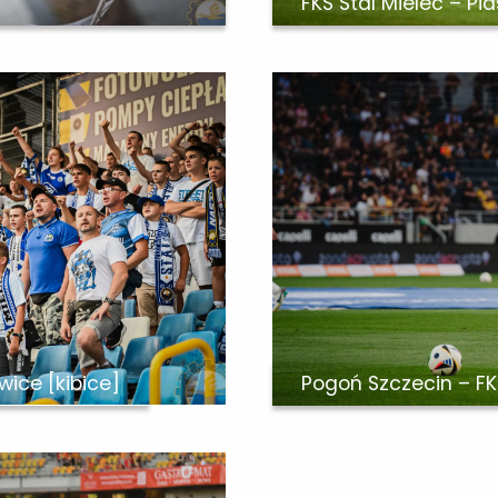
FKS Stal Mielec – Pia
iwice [kibice]
Pogoń Szczecin – FKS