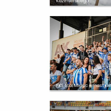
Kazimierskiego
FKS Stal Mielec – Piast Gl