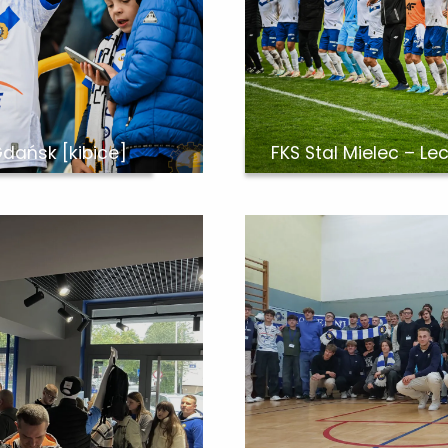
Gdańsk [kibice]
FKS Stal Mielec – Le