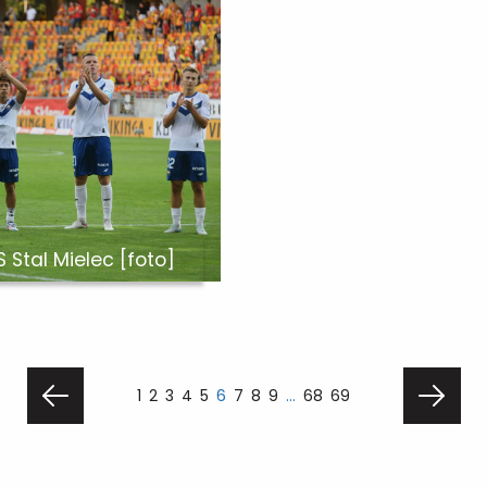
S Stal Mielec [foto]
1
2
3
4
5
6
7
8
9
…
68
69