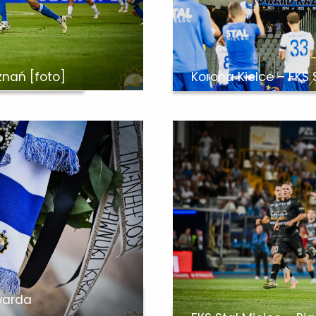
znań [foto]
Korona Kielce – FKS 
warda