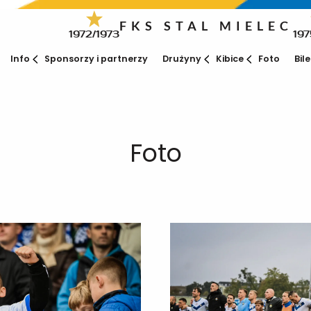
FKS STAL MIELEC
1972/1973
197
Info
Sponsorzy i partnerzy
Drużyny
Kibice
Foto
Bil
Foto