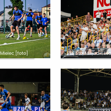
 Mielec [foto]
FKS Stal Mielec – Le