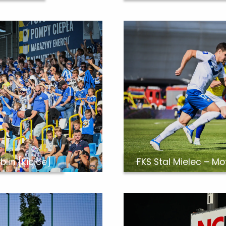
blin [kibice]
FKS Stal Mielec – Mot