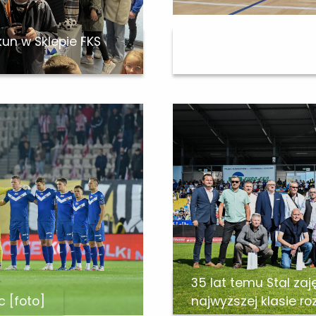
kun w Sklepie FKS
Karol Knap i Frydery
w Mielcu
35 lat temu Stal zaj
c [foto]
najwyższej klasie r