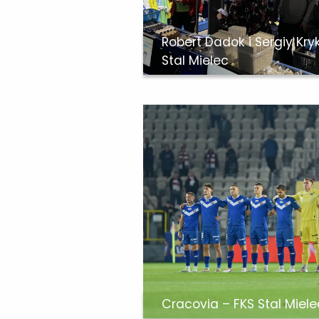
Robert Dadok i Sergiy Kry
Stal Mielec
Cracovia – FKS Stal Miele