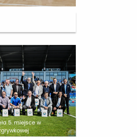
k Gerbowski w Liceum nr 2
ęła 5. miejsce w
ozgrywkowej