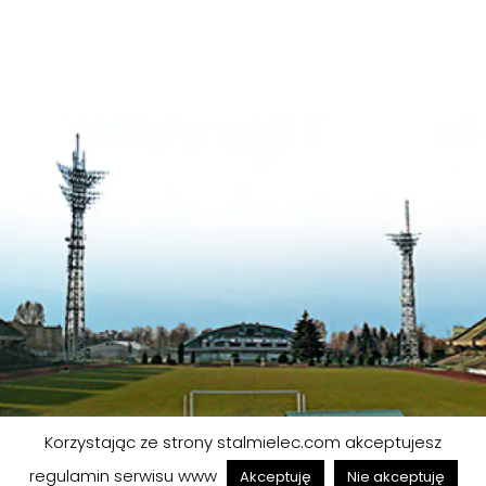
Korzystając ze strony stalmielec.com akceptujesz
© FKS STAL MIELEC S.A. | Wszelkie prawa zastrzeżone
regulamin serwisu www
Akceptuję
Nie akceptuję