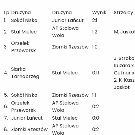
Lp.
Drużyna
Drużyna
Wynik
Strzelcy
1.
Sokół Nisko
Junior Łańcut
2:1
AP Stalowa
2.
Stal Mielec
1:2
M. Jasko
Wola
Orzełek
3.
Ziomki Rzeszów
1:0
Przeworsk
J. Stroko
Kuzara x 
Siarka
4.
Stal Mielec
0:11
Cetnar x 
Tarnobrzeg
2, K. Kasz
Jaskot
5.
Sokół Nisko
Ziomki Rzeszów
1:1
Orzełek
AP Stalowa
6.
0:2
Przeworsk
Wola
7.
Junior Łańcut
Stal Mielec
0:0
AP Stalowa
8.
Ziomki Rzeszów
0:2
Wola