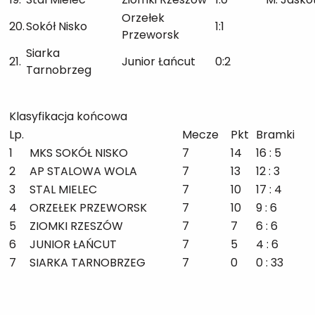
Orzełek
20.
Sokół Nisko
1:1
Przeworsk
Siarka
21.
Junior Łańcut
0:2
Tarnobrzeg
Klasyfikacja końcowa
Lp.
Mecze
Pkt
Bramki
1
MKS SOKÓŁ NISKO
7
14
16 : 5
2
AP STALOWA WOLA
7
13
12 : 3
3
STAL MIELEC
7
10
17 : 4
4
ORZEŁEK PRZEWORSK
7
10
9 : 6
5
ZIOMKI RZESZÓW
7
7
6 : 6
6
JUNIOR ŁAŃCUT
7
5
4 : 6
7
SIARKA TARNOBRZEG
7
0
0 : 33