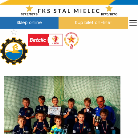
Przejdź
do
FKS STAL MIELEC
1972/1973
1975/1976
treści
Sklep online
Kup bilet on-line!