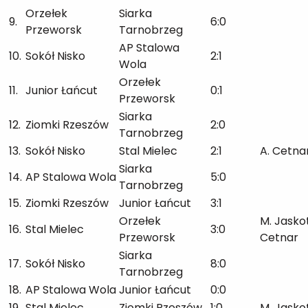
Orzełek
Siarka
9.
6:0
Przeworsk
Tarnobrzeg
AP Stalowa
10.
Sokół Nisko
2:1
Wola
Orzełek
11.
Junior Łańcut
0:1
Przeworsk
Siarka
12.
Ziomki Rzeszów
2:0
Tarnobrzeg
13.
Sokół Nisko
Stal Mielec
2:1
A. Cetna
Siarka
14.
AP Stalowa Wola
5:0
Tarnobrzeg
15.
Ziomki Rzeszów
Junior Łańcut
3:1
Orzełek
M. Jaskot
16.
Stal Mielec
3:0
Przeworsk
Cetnar
Siarka
17.
Sokół Nisko
8:0
Tarnobrzeg
18.
AP Stalowa Wola
Junior Łańcut
0:0
19.
Stal Mielec
Ziomki Rzeszów
1:0
M. Jasko