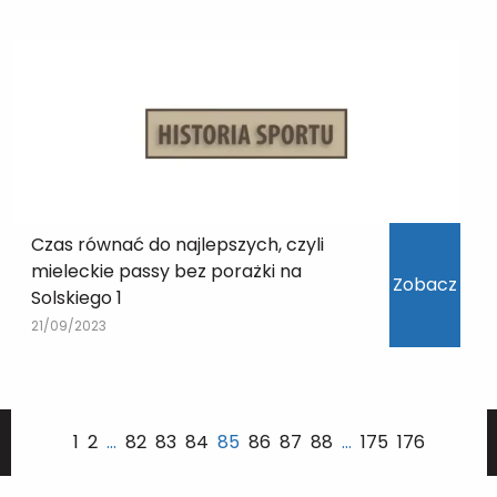
Czas równać do najlepszych, czyli
mieleckie passy bez porażki na
Zobacz
Solskiego 1
21/09/2023
1
2
…
82
83
84
85
86
87
88
…
175
176