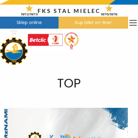
Przejdź
do
FKS STAL MIELEC
1972/1973
1975/1976
treści
Sklep online
Kup bilet on-line!
TOP