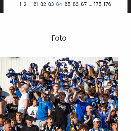
1
2
…
81
82
83
84
85
86
87
…
175
176
Foto