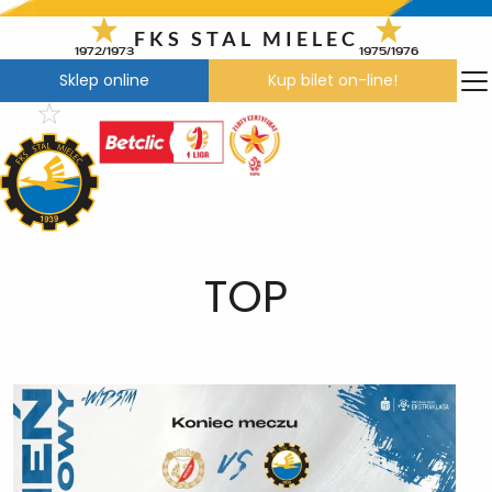
Przejdź
do
FKS STAL MIELEC
1972/1973
1975/1976
treści
Sklep online
Kup bilet on-line!
TOP