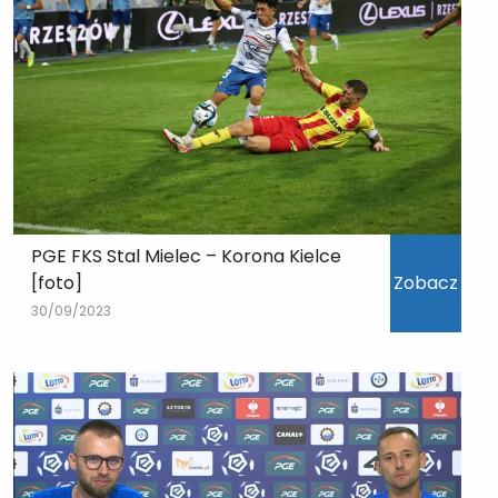
PGE FKS Stal Mielec – Korona Kielce
[foto]
Zobacz
30/09/2023