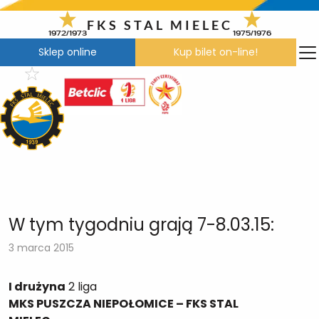
Przejdź
do
FKS STAL MIELEC
1972/1973
1975/1976
treści
Sklep online
Kup bilet on-line!
W tym tygodniu grają 7-8.03.15:
3 marca 2015
I drużyna
2 liga
MKS PUSZCZA NIEPOŁOMICE – FKS STAL