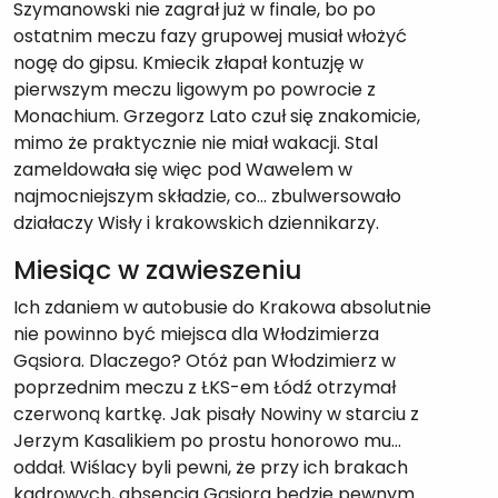
Szymanowski nie zagrał już w finale, bo po
ostatnim meczu fazy grupowej musiał włożyć
nogę do gipsu. Kmiecik złapał kontuzję w
pierwszym meczu ligowym po powrocie z
Monachium. Grzegorz Lato czuł się znakomicie,
mimo że praktycznie nie miał wakacji. Stal
zameldowała się więc pod Wawelem w
najmocniejszym składzie, co… zbulwersowało
działaczy Wisły i krakowskich dziennikarzy.
Miesiąc w zawieszeniu
Ich zdaniem w autobusie do Krakowa absolutnie
nie powinno być miejsca dla Włodzimierza
Gąsiora. Dlaczego? Otóż pan Włodzimierz w
poprzednim meczu z ŁKS-em Łódź otrzymał
czerwoną kartkę. Jak pisały Nowiny w starciu z
Jerzym Kasalikiem po prostu honorowo mu…
oddał. Wiślacy byli pewni, że przy ich brakach
kadrowych, absencja Gąsiora będzie pewnym