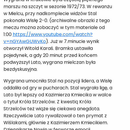
marszu na szczyt w sezonie 1972/73. W rewanżu
w Mielcu, przy nadkomplecie widzów Stal
pokonała Wisłę 2-0. (archiwalne obrazki z tego
meczu można zobaczyć w tym materiale od
1:00
https://www.youtube.com/watch?
v=nGYAwGUWvKo
). Już w 7.minucie wynik
otworzył Witold Karaś. Bramka ustawiła
pojedynek, a gdy 20 minut przed końcem
podwyższył Lato, wygrana mielczan była
bezdyskusyjna.
Wygrana umocniła Stal na pozycji lidera, a Wisłę
oddaliła od gry w pucharach. Stal wygrała ligę, a
Lato był lepszy od Kazimierza Kmiecika w walce
o tytuł Króla Strzelców. Z kwestią Króla
Strzelców też wiąże się ciekawa anegdota.
Rzeczywiście Lato rywalizował o ten prymat z
Wiślakami, głównie z Kazimierzem Kmiecikiem.
Dziennikarze Nowin w ferworze emocji