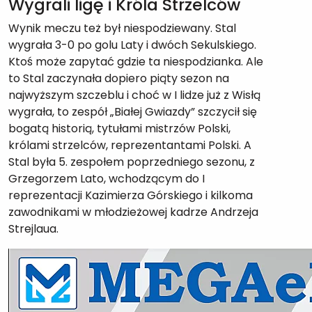
Wygrali ligę i Króla Strzelców
Wynik meczu też był niespodziewany. Stal
wygrała 3-0 po golu Laty i dwóch Sekulskiego.
Ktoś może zapytać gdzie ta niespodzianka. Ale
to Stal zaczynała dopiero piąty sezon na
najwyższym szczeblu i choć w I lidze już z Wisłą
wygrała, to zespół „Białej Gwiazdy” szczycił się
bogatą historią, tytułami mistrzów Polski,
królami strzelców, reprezentantami Polski. A
Stal była 5. zespołem poprzedniego sezonu, z
Grzegorzem Lato, wchodzącym do I
reprezentacji Kazimierza Górskiego i kilkoma
zawodnikami w młodzieżowej kadrze Andrzeja
Strejlaua.