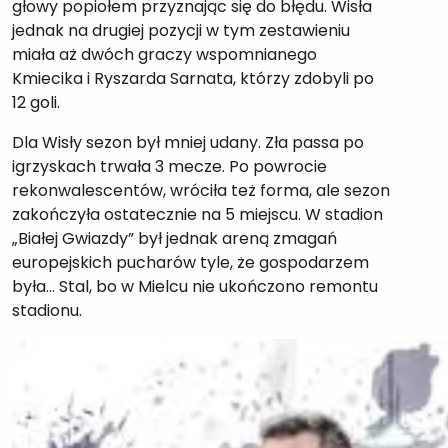
głowy popiołem przyznając się do błędu. Wisła
jednak na drugiej pozycji w tym zestawieniu
miała aż dwóch graczy wspomnianego
Kmiecika i Ryszarda Sarnata, którzy zdobyli po
12 goli.
Dla Wisły sezon był mniej udany. Zła passa po
igrzyskach trwała 3 mecze. Po powrocie
rekonwalescentów, wróciła też forma, ale sezon
zakończyła ostatecznie na 5 miejscu. W stadion
„Białej Gwiazdy” był jednak areną zmagań
europejskich pucharów tyle, że gospodarzem
była… Stal, bo w Mielcu nie ukończono remontu
stadionu.