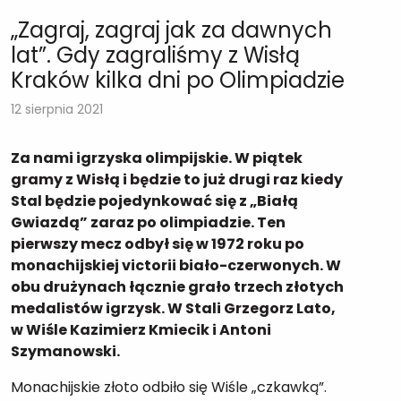
„Zagraj, zagraj jak za dawnych
lat”. Gdy zagraliśmy z Wisłą
Kraków kilka dni po Olimpiadzie
12 sierpnia 2021
Za nami igrzyska olimpijskie. W piątek
gramy z Wisłą i będzie to już drugi raz kiedy
Stal będzie pojedynkować się z „Białą
Gwiazdą” zaraz po olimpiadzie. Ten
pierwszy mecz odbył się w 1972 roku po
monachijskiej victorii biało-czerwonych. W
obu drużynach łącznie grało trzech złotych
medalistów igrzysk. W Stali Grzegorz Lato,
w Wiśle Kazimierz Kmiecik i Antoni
Szymanowski.
Monachijskie złoto odbiło się Wiśle „czkawką”.